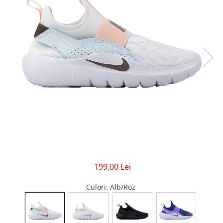
GECI
JORDAN SPIZIKE
MAIOU
NEW BALANCE
9060
327
530
PUMA
199,00 Lei
Culori
: Alb/Roz