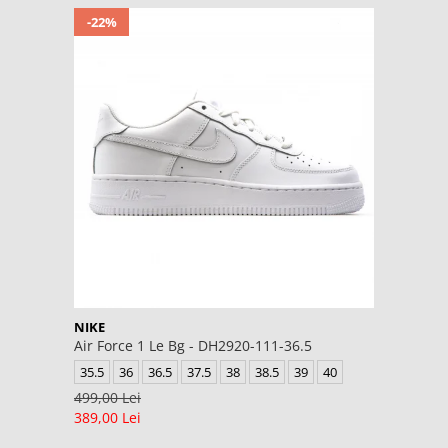
-22%
NIKE
Air Force 1 Le Bg - DH2920-111-36.5
35.5
36
36.5
37.5
38
38.5
39
40
499,00 Lei
389,00 Lei