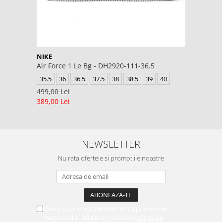
NIKE
Air Force 1 Le Bg - DH2920-111-36.5
35.5
36
36.5
37.5
38
38.5
39
40
499,00 Lei
389,00 Lei
NEWSLETTER
Nu rata ofertele si promotiile noastre
Vreau sa primesc newsletter cu promotiile
magazinului. Afla mai multe in
Politica de