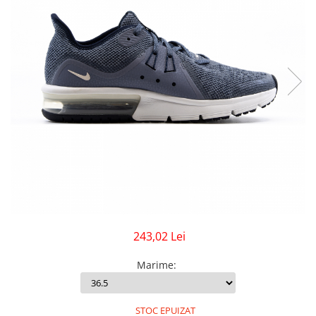
GECI
JORDAN SPIZIKE
MAIOU
NEW BALANCE
9060
327
530
PUMA
243,02 Lei
Marime
:
STOC EPUIZAT