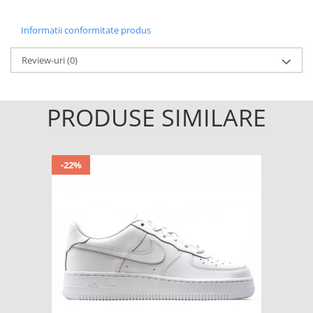
Informatii conformitate produs
Review-uri
(0)
PRODUSE SIMILARE
-22%