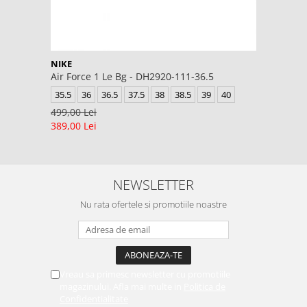
NIKE
Air Force 1 Le Bg - DH2920-111-36.5
35.5
36
36.5
37.5
38
38.5
39
40
499,00 Lei
389,00 Lei
NEWSLETTER
Nu rata ofertele si promotiile noastre
Vreau sa primesc newsletter cu promotiile
magazinului. Afla mai multe in
Politica de
Confidentialitate