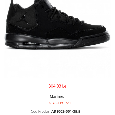
GECI
JORDAN SPIZIKE
MAIOU
NEW BALANCE
9060
327
530
PUMA
304,03 Lei
Marime
:
STOC EPUIZAT
Cod Produs:
AR1002-001-35.5