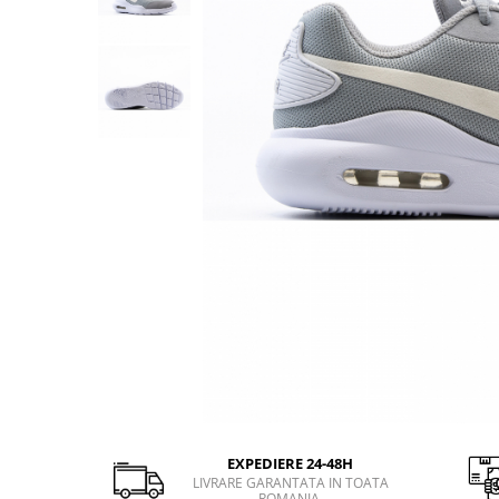
GECI
JORDAN SPIZIKE
MAIOU
NEW BALANCE
9060
327
530
PUMA
EXPEDIERE 24-48H
LIVRARE GARANTATA IN TOATA
ROMANIA.