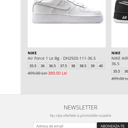
NIKE
NIKE
Air Force 1 Le Bg - DH2920-111-36.5
NIKE AIR
36.5
35.5
36
36.5
37.5
38
38.5
39
40
35.5
3
499,00 Lei
389,00 Lei
499,00 L
NEWSLETTER
Nu rata ofertele si promotiile noastre