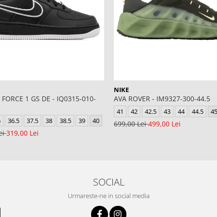
NIKE
 FORCE 1 GS DE - IQ0315-010-
AVA ROVER - IM9327-300-44.5
41
42
42.5
43
44
44.5
4
6
36.5
37.5
38
38.5
39
40
699,00 Lei
499,00 Lei
ei
319,00 Lei
SOCIAL
Urmareste-ne in social media