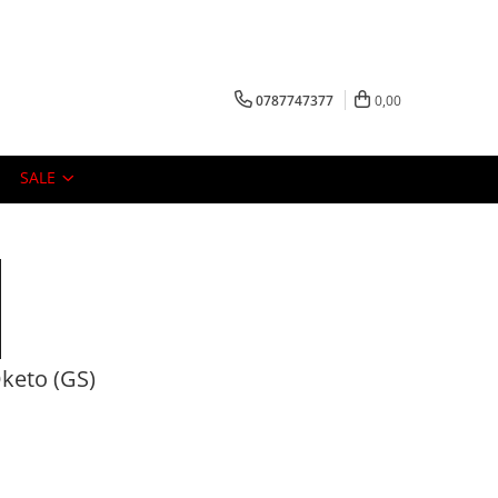
0787747377
0,00
SALE
keto (GS)