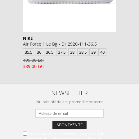
NIKE
Air Force 1 Le Bg - DH2920-111-36.5
35.5
36
36.5
37.5
38
38.5
39
40
499,00 Lei
389,00 Lei
NEWSLETTER
Nu rata ofertele si promotiile noastre
Vreau sa primesc newsletter cu promotiile