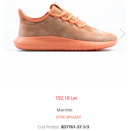
GECI
JORDAN SPIZIKE
MAIOU
NEW BALANCE
9060
327
530
PUMA
192,18 Lei
Marime
:
STOC EPUIZAT
Cod Produs:
B37761-37.1/3