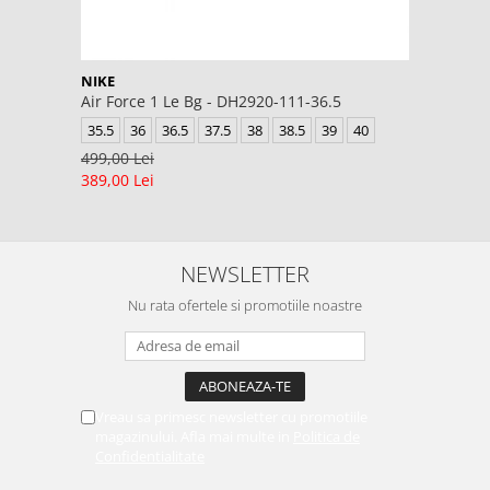
NIKE
Air Force 1 Le Bg - DH2920-111-36.5
35.5
36
36.5
37.5
38
38.5
39
40
499,00 Lei
389,00 Lei
NEWSLETTER
Nu rata ofertele si promotiile noastre
Vreau sa primesc newsletter cu promotiile
magazinului. Afla mai multe in
Politica de
Confidentialitate