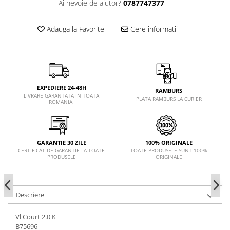
Ai nevoie de ajutor?
0787747377
Adauga la Favorite
Cere informatii
EXPEDIERE 24-48H
RAMBURS
LIVRARE GARANTATA IN TOATA
PLATA RAMBURS LA CURIER
ROMANIA.
GARANTIE 30 ZILE
100% ORIGINALE
CERTIFICAT DE GARANTIE LA TOATE
TOATE PRODUSELE SUNT 100%
PRODUSELE
ORIGINALE
Descriere
Vl Court 2.0 K
B75696