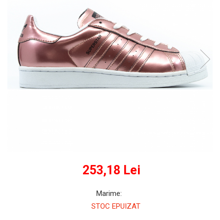
GECI
JORDAN SPIZIKE
MAIOU
NEW BALANCE
9060
327
530
PUMA
253,18 Lei
Marime
:
STOC EPUIZAT