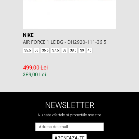
NIKE
AIR FORCE 1 LE BG - DH2920-111-36.5
35.5
36
36.5
37.5
38
38.5
39
40
499,00 Lei
389,00 Lei
NEWSLETTER
Nu rata ofertele si promotiile noastre