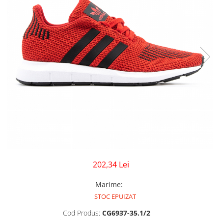
GECI
JORDAN SPIZIKE
MAIOU
NEW BALANCE
9060
327
530
PUMA
202,34 Lei
Marime
:
STOC EPUIZAT
Cod Produs:
CG6937-35.1/2