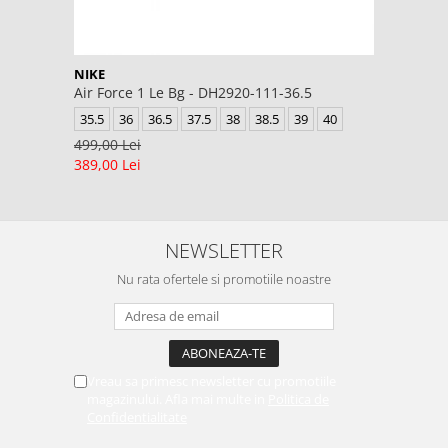
NIKE
Air Force 1 Le Bg - DH2920-111-36.5
35.5
36
36.5
37.5
38
38.5
39
40
499,00 Lei
389,00 Lei
NEWSLETTER
Nu rata ofertele si promotiile noastre
Vreau sa primesc newsletter cu promotiile
magazinului. Afla mai multe in
Politica de
Confidentialitate