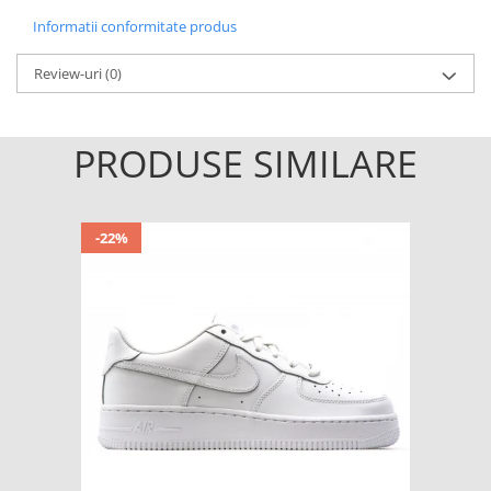
Informatii conformitate produs
Review-uri
(0)
PRODUSE SIMILARE
-22%