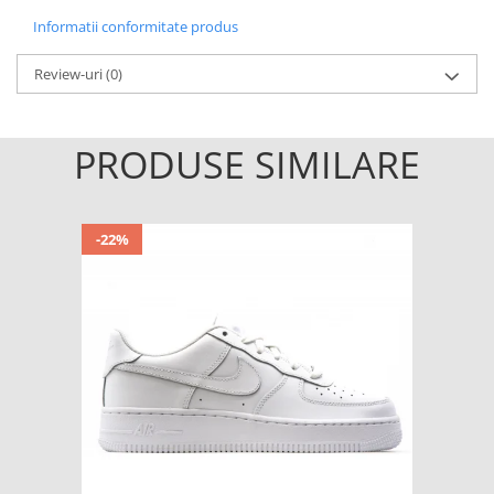
Informatii conformitate produs
Review-uri
(0)
PRODUSE SIMILARE
-22%