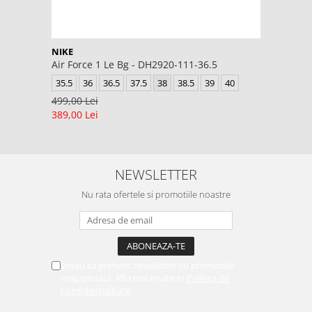
NIKE
Air Force 1 Le Bg - DH2920-111-36.5
35.5
36
36.5
37.5
38
38.5
39
40
499,00 Lei
389,00 Lei
NEWSLETTER
Nu rata ofertele si promotiile noastre
Vreau sa primesc newsletter cu promotiile
magazinului. Afla mai multe in
Politica de
Confidentialitate