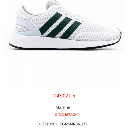
GECI
JORDAN SPIZIKE
MAIOU
NEW BALANCE
9060
327
530
PUMA
243,02 Lei
Marime
:
STOC EPUIZAT
Cod Produs:
CG6948-36.2/3