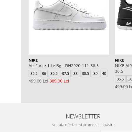
NIKE
NIKE
Air Force 1 Le Bg - DH2920-111-36.5
NIKE AIR
36.5
35.5
36
36.5
37.5
38
38.5
39
40
35.5
3
499,00 Lei
389,00 Lei
499,00 L
NEWSLETTER
Nu rata ofertele si promotiile noastre