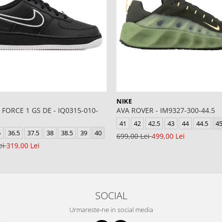
NIKE
 FORCE 1 GS DE - IQ0315-010-
AVA ROVER - IM9327-300-44.5
41
42
42.5
43
44
44.5
4
6
36.5
37.5
38
38.5
39
40
699,00 Lei
499,00 Lei
ei
319,00 Lei
SOCIAL
Urmareste-ne in social media