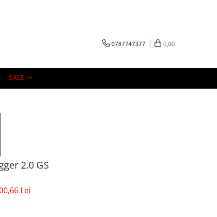
0787747377
0,00
SALE
ogger 2.0 GS
00,66 Lei