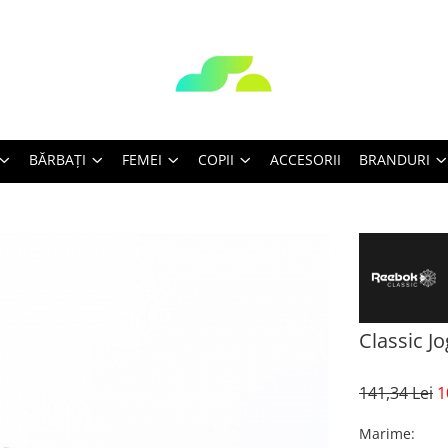
BĂRBAŢI
FEMEI
COPII
ACCESORII
BRANDURI
Classic J
141,34 Lei
1
Marime
: