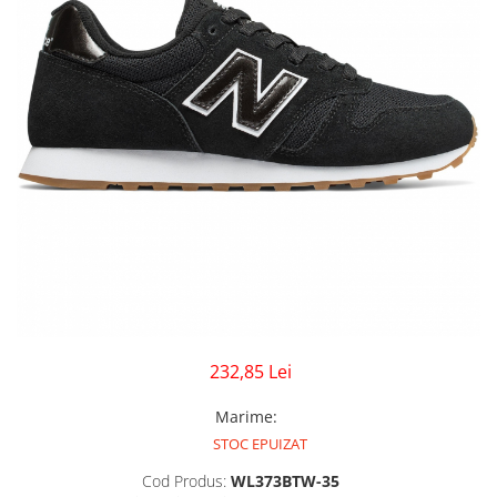
GECI
JORDAN SPIZIKE
MAIOU
NEW BALANCE
9060
327
530
PUMA
232,85 Lei
Marime
:
STOC EPUIZAT
Cod Produs:
WL373BTW-35