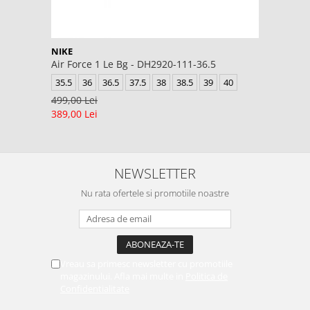
NIKE
Air Force 1 Le Bg - DH2920-111-36.5
35.5
36
36.5
37.5
38
38.5
39
40
499,00 Lei
389,00 Lei
NEWSLETTER
Nu rata ofertele si promotiile noastre
Vreau sa primesc newsletter cu promotiile
magazinului. Afla mai multe in
Politica de
Confidentialitate