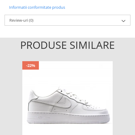
Informatii conformitate produs
Review-uri
(0)
PRODUSE SIMILARE
-22%