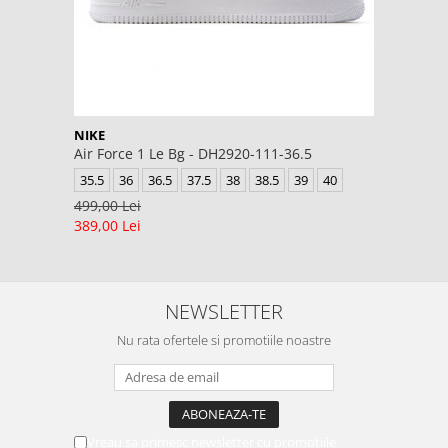
NIKE
Air Force 1 Le Bg - DH2920-111-36.5
35.5
36
36.5
37.5
38
38.5
39
40
499,00 Lei
389,00 Lei
NEWSLETTER
Nu rata ofertele si promotiile noastre
Vreau sa primesc newsletter cu promotiile