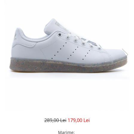
GECI
JORDAN SPIZIKE
MAIOU
NEW BALANCE
9060
327
530
PUMA
289,00 Lei
179,00 Lei
Marime
: