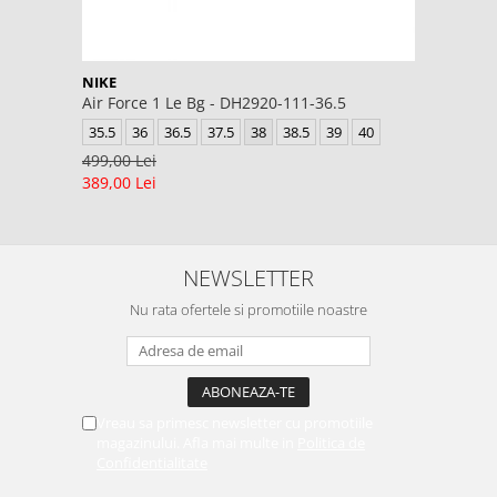
NIKE
Air Force 1 Le Bg - DH2920-111-36.5
35.5
36
36.5
37.5
38
38.5
39
40
499,00 Lei
389,00 Lei
NEWSLETTER
Nu rata ofertele si promotiile noastre
Vreau sa primesc newsletter cu promotiile
magazinului. Afla mai multe in
Politica de
Confidentialitate