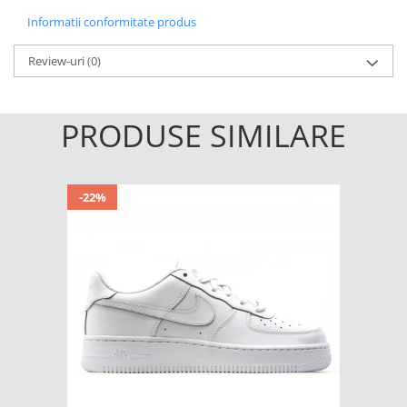
Informatii conformitate produs
Review-uri
(0)
PRODUSE SIMILARE
-22%