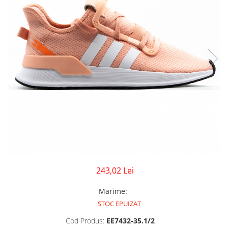
GECI
JORDAN SPIZIKE
MAIOU
NEW BALANCE
9060
327
530
PUMA
243,02 Lei
Marime
:
STOC EPUIZAT
Cod Produs:
EE7432-35.1/2