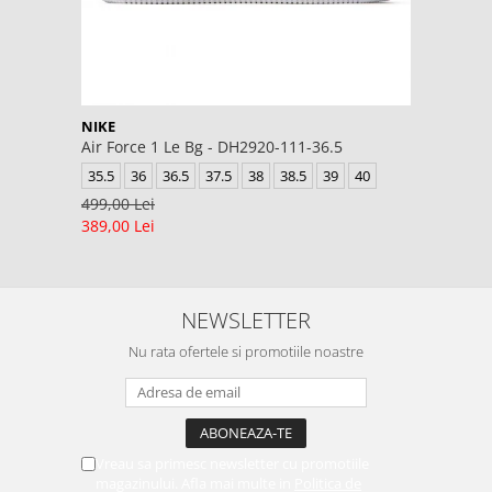
NIKE
Air Force 1 Le Bg - DH2920-111-36.5
35.5
36
36.5
37.5
38
38.5
39
40
499,00 Lei
389,00 Lei
NEWSLETTER
Nu rata ofertele si promotiile noastre
Vreau sa primesc newsletter cu promotiile
magazinului. Afla mai multe in
Politica de