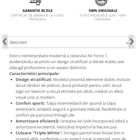
GARANTIE 30 ZILE
100% ORIGINALE
CERTIFICAT DE GARANTIE LA TOATE
TOATE PRODUSELE SUNT 100%
PRODUSELE
ORIGINALE
Descriere
Este o reinterpretare modernă a clasicului Air Force 1,
evidențiindu-se printr-un design stratificat și detalii duble care
adaugă profunzime și un aspect distinctiv.
Caracteristici principale:
Design stratificat:
Modelul prezintă elemente duble, inclusiv
două rânduri de șireturi, două protecții pentru vârf, două
logo-uri Swoosh și două etichete pe călcâi, creând un efect
vizual unic și modern.
Confort sporit:
Talpa intermediară din spumă și talpa
exterioară canelată asigură o greutate redusă, flexibilitate și
confort pe parcursul întregii zile.
Amortizare eficientă:
Unitatea Air-Sole încorporată oferă o
amortizare excelentă, reducând impactul la fiecare pas.
Culoare "Triple White":
Întregul pantof este finisat într-o
nuanță albă, conferindu-i un aspect curat și versatil, ușor de