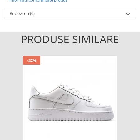
Informatii conformitate produs
Review-uri
(0)
PRODUSE SIMILARE
-22%