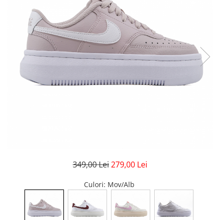
GECI
JORDAN SPIZIKE
MAIOU
NEW BALANCE
9060
327
530
PUMA
349,00 Lei
279,00 Lei
Culori
: Mov/Alb