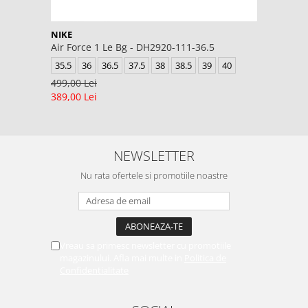
NIKE
Air Force 1 Le Bg - DH2920-111-36.5
35.5
36
36.5
37.5
38
38.5
39
40
499,00 Lei
389,00 Lei
NEWSLETTER
Nu rata ofertele si promotiile noastre
Vreau sa primesc newsletter cu promotiile
magazinului. Afla mai multe in
Politica de
Confidentialitate