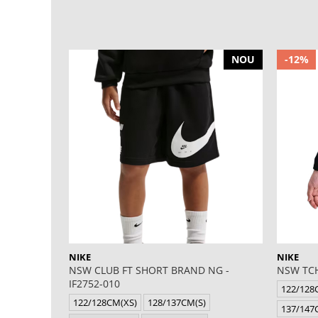
NOU
-12%
NIKE
NIKE
NSW CLUB FT SHORT BRAND NG -
NSW TCH
IF2752-010
122/128
122/128CM(XS)
128/137CM(S)
137/147