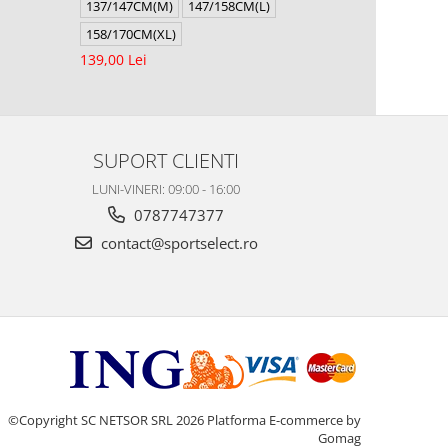
137/147CM(M)
147/158CM(L)
137/147CM
158/170CM(XL)
158/170CM
139,00 Lei
139,00 RO
SUPORT CLIENTI
LUNI-VINERI: 09:00 - 16:00
0787747377
contact@sportselect.ro
©Copyright SC NETSOR SRL 2026
Platforma E-commerce by
Gomag