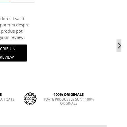
doresti sa iti
 parerea despre
 produs poti
a un review.
CRIE UN
REVIEW
E
100% ORIGINALE
LA TOATE
TOATE PRODUSELE SUNT 100%
ORIGINALE