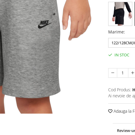
Marime
:
122/128CM(X
IN STOC
Cod Produs:
H
Ai nevoie de a
Adauga la F
Review-u