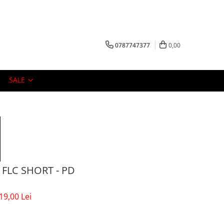
0787747377
0,00
SALE
FLC SHORT - PD
19,00 Lei