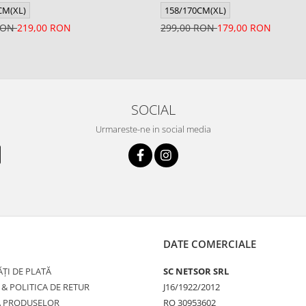
CM(XL)
158/170CM(XL)
 RON
219,00 RON
299,00 RON
179,00 RON
SOCIAL
Urmareste-ne in social media
DATE COMERCIALE
ȚI DE PLATĂ
SC NETSOR SRL
 & POLITICA DE RETUR
J16/1922/2012
A PRODUSELOR
RO 30953602