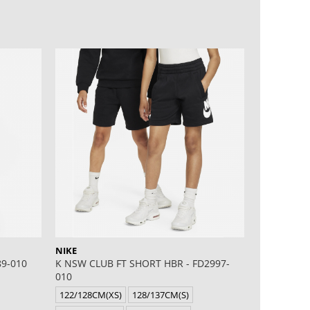
NIKE
NIKE
89-010
K NSW CLUB FT SHORT HBR - FD2997-
K NSW CLU
010
657
122/128CM(XS)
128/137CM(S)
122/128CM