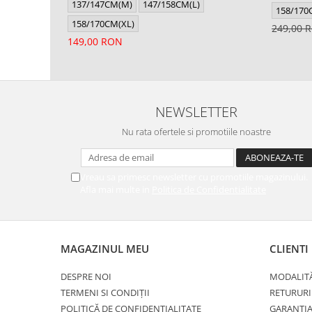
137/147CM(M)
147/158CM(L)
158/170
158/170CM(XL)
249,00
149,00 RON
NEWSLETTER
Nu rata ofertele si promotiile noastre
Vreau sa primesc newsletter cu promotiile magazinului.
Afla mai multe in
Politica de Confidentialitate
MAGAZINUL MEU
CLIENTI
DESPRE NOI
MODALITĂ
TERMENI SI CONDIȚII
RETURURI
POLITICĂ DE CONFIDENȚIALITATE
GARANȚI