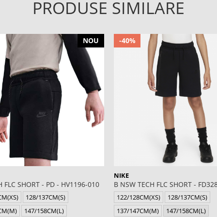
PRODUSE SIMILARE
NOU
-40%
NIKE
 FLC SHORT - PD - HV1196-010
B NSW TECH FLC SHORT - FD32
CM(XS)
128/137CM(S)
122/128CM(XS)
128/137CM(S)
CM(M)
147/158CM(L)
137/147CM(M)
147/158CM(L)