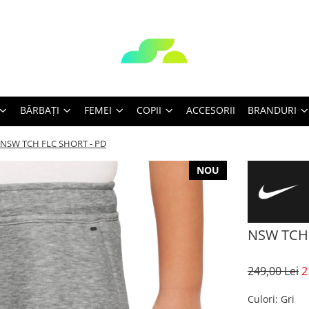
BĂRBAŢI
FEMEI
COPII
ACCESORII
BRANDURI
NSW TCH FLC SHORT - PD
NOU
NSW TCH 
249,00 Lei
2
Culori
: Gri