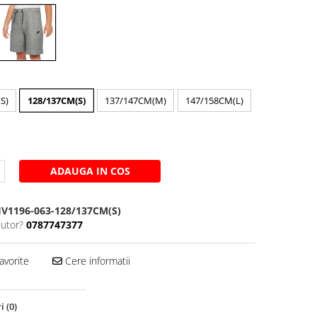
S)
128/137CM(S)
137/147CM(M)
147/158CM(L)
ADAUGA IN COS
V1196-063-128/137CM(S)
jutor?
0787747377
avorite
Cere informatii
ri
(0)