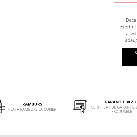
Daca 
exprimi
acest
adaug
S
GARANTIE 30 ZIL
RAMBURS
CERTIFICAT DE GARANTIE 
PLATA RAMBURS LA CURIER
PRODUSELE