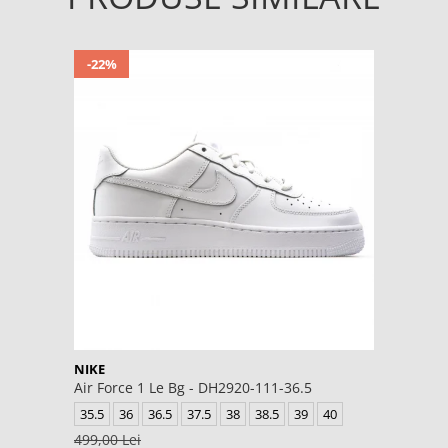
-22%
NIKE
Air Force 1 Le Bg - DH2920-111-36.5
35.5
36
36.5
37.5
38
38.5
39
40
499,00 Lei