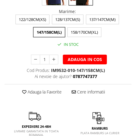
Marime
:
122/128CM(XS)
128/137CM(S)
137/147CM(M)
147/158CM(L)
158/170CM(XL)
IN STOC
ADAUGA IN COS
Cod Produs:
IM9532-010-147/158CM(L)
Ai nevoie de ajutor?
0787747377
Adauga la Favorite
Cere informatii
EXPEDIERE 24-48H
RAMBURS
LIVRARE GARANTATA IN TOATA
PLATA RAMBURS LA CURIER
ROMANIA.