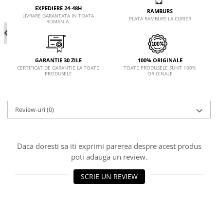
EXPEDIERE 24-48H
RAMBURS
LIVRARE GARANTATA IN TOATA
PLATA RAMBURS LA CURIER
ROMANIA.
GARANTIE 30 ZILE
100% ORIGINALE
CERTIFICAT DE GARANTIE LA TOATE
TOATE PRODUSELE SUNT 100%
PRODUSELE
ORIGINALE
Review-uri
(0)
Daca doresti sa iti exprimi parerea despre acest produs
poti adauga un review.
SCRIE UN REVIEW