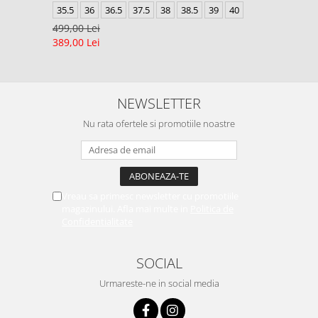
35.5
36
36.5
37.5
38
38.5
39
40
499,00 Lei
389,00 Lei
NEWSLETTER
Nu rata ofertele si promotiile noastre
Vreau sa primesc newsletter cu promotiile
magazinului. Afla mai multe in
Politica de
Confidentialitate
SOCIAL
Urmareste-ne in social media