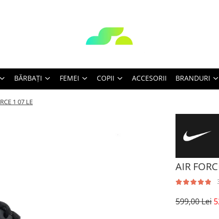
BĂRBAŢI
FEMEI
COPII
ACCESORII
BRANDURI
RCE 1 07 LE
AIR FORCE
599,00 Lei
5