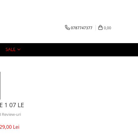
0787747377
0,00
SALE
 1 07 LE
3 Review-uri
29,00 Lei