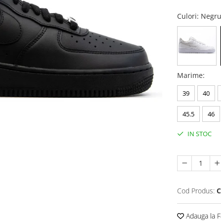
Culori
: Negr
Marime
:
39
40
45.5
46
IN STOC
Cod Produs:
C
Adauga la F