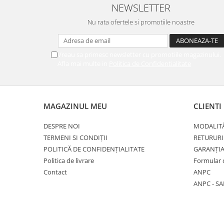
NEWSLETTER
Nu rata ofertele si promotiile noastre
Vreau sa primesc newsletter cu promotiile magazinului.
Afla mai multe in
Politica de Confidentialitate
MAGAZINUL MEU
CLIENTI
DESPRE NOI
MODALITĂ
TERMENI SI CONDIȚII
RETURURI
POLITICĂ DE CONFIDENȚIALITATE
GARANȚI
Politica de livrare
Formular 
Contact
ANPC
ANPC - SA