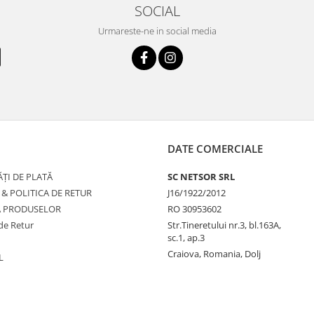
SOCIAL
Urmareste-ne in social media
DATE COMERCIALE
ȚI DE PLATĂ
SC NETSOR SRL
 & POLITICA DE RETUR
J16/1922/2012
A PRODUSELOR
RO 30953602
de Retur
Str.Tineretului nr.3, bl.163A,
sc.1, ap.3
Craiova, Romania, Dolj
L