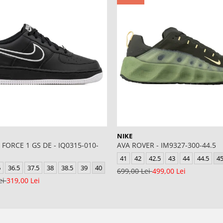
NIKE
 FORCE 1 GS DE - IQ0315-010-
AVA ROVER - IM9327-300-44.5
41
42
42.5
43
44
44.5
4
6
36.5
37.5
38
38.5
39
40
699,00 Lei
499,00 Lei
ei
319,00 Lei