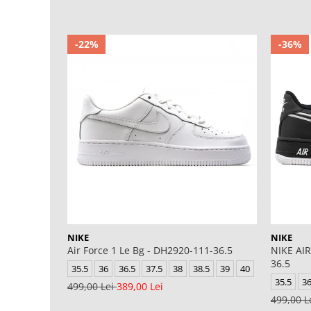
-22%
-36%
NIKE
NIKE
Air Force 1 Le Bg - DH2920-111-36.5
NIKE AIR
36.5
35.5
36
36.5
37.5
38
38.5
39
40
35.5
3
499,00 Lei
389,00 Lei
499,00 L