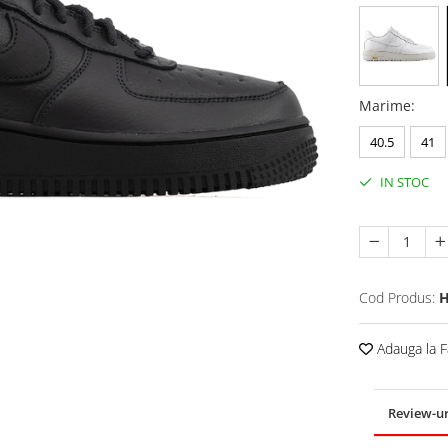
Marime
:
40.5
41
IN STOC
Cod Produs:
H
Adauga la F
Review-u