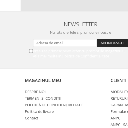
NEWSLETTER
Nu rata ofertele si promotiile noastre
Vreau sa primesc newsletter cu promotiile magazinului.
Afla mai multe in
Politica de Confidentialitate
MAGAZINUL MEU
CLIENTI
DESPRE NOI
MODALITĂ
TERMENI SI CONDIȚII
RETURURI
POLITICĂ DE CONFIDENȚIALITATE
GARANȚI
Politica de livrare
Formular 
Contact
ANPC
ANPC - SA