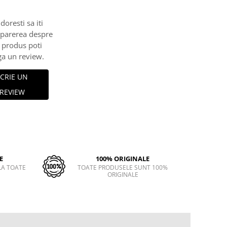
doresti sa iti
 parerea despre
 produs poti
a un review.
CRIE UN
REVIEW
E
100% ORIGINALE
LA TOATE
TOATE PRODUSELE SUNT 100%
ORIGINALE