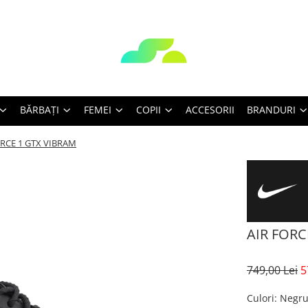
BĂRBAŢI
FEMEI
COPII
ACCESORII
BRANDURI
ORCE 1 GTX VIBRAM
AIR FORC
749,00 Lei
5
Culori
: Negr