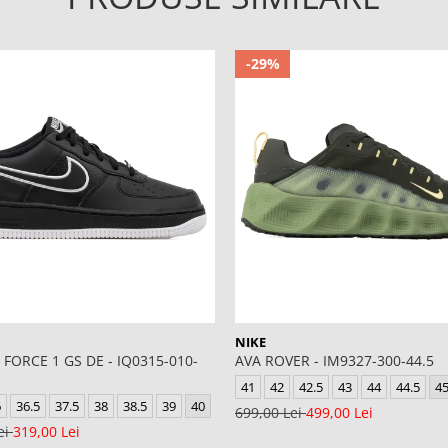
-29%
NIKE
 FORCE 1 GS DE - IQ0315-010-
AVA ROVER - IM9327-300-44.5
41
42
42.5
43
44
44.5
4
6
36.5
37.5
38
38.5
39
40
699,00 Lei
499,00 Lei
ei
319,00 Lei