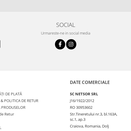
SOCIAL
Urmareste-ne in social media
DATE COMERCIALE
ȚI DE PLATĂ
SC NETSOR SRL
 & POLITICA DE RETUR
J16/1922/2012
A PRODUSELOR
RO 30953602
de Retur
Str.Tineretului nr.3, bl.163A,
sc.1, ap.3
Craiova, Romania, Dolj
L