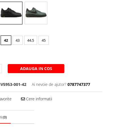
42
43
44.5
45
ADAUGA IN COS
V5953-001-42
Ai nevoie de ajutor?
0787747377
avorite
Cere informatii
ri
(0)