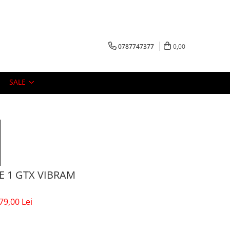
0787747377
0,00
SALE
E 1 GTX VIBRAM
79,00 Lei
u