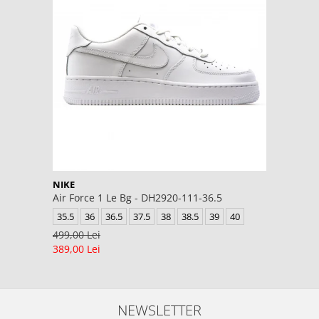
NIKE
Air Force 1 Le Bg - DH2920-111-36.5
35.5
36
36.5
37.5
38
38.5
39
40
499,00 Lei
389,00 Lei
NEWSLETTER