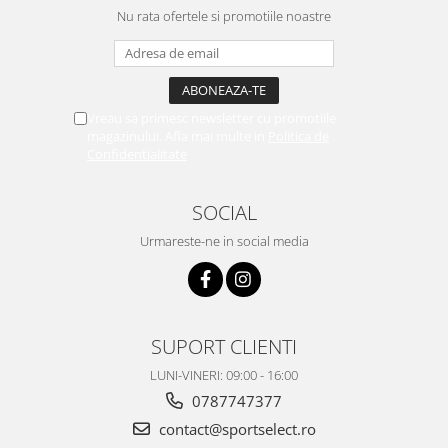
Nu rata ofertele si promotiile noastre
Vreau sa primesc newsletter cu promotiile
magazinului. Afla mai multe in
Politica de
Confidentialitate
SOCIAL
Urmareste-ne in social media
SUPORT CLIENTI
LUNI-VINERI: 09:00 - 16:00
0787747377
contact@sportselect.ro