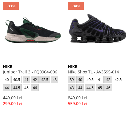
-33%
-34%
NIKE
NIKE
Juniper Trail 3 - FQ0904-006
Nike Shox TL - AV3595-014
40
40.5
41
42
42.5
43
39
40
40.5
41
42
42.5
44
44.5
45
46
43
44
44.5
45
46
449,00 Lei
849,00 Lei
299,00 Lei
559,00 Lei