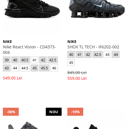
NIKE
NIKE
Nike React Vision - CD4373-
SHOX TL TECH - IF6202-002
004
40
41
42
42.5
43
44
39
40
40.5
41
42
42.5
45
43
44
44.5
45
45.5
46
849,00 Lei
549,00 Lei
559,00 Lei
-36%
NOU
-15%