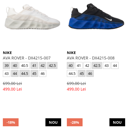
NIKE
NIKE
AVA ROVER - DX4215-007
AVA ROVER - DX4215-008
39
40
40.5
41
42
42.5
40
41
42
42.5
43
44
43
44
44.5
45
46
44.5
45
46
699,00 Lei
699,00 Lei
499,00 Lei
499,00 Lei
-18%
NOU
-28%
NOU