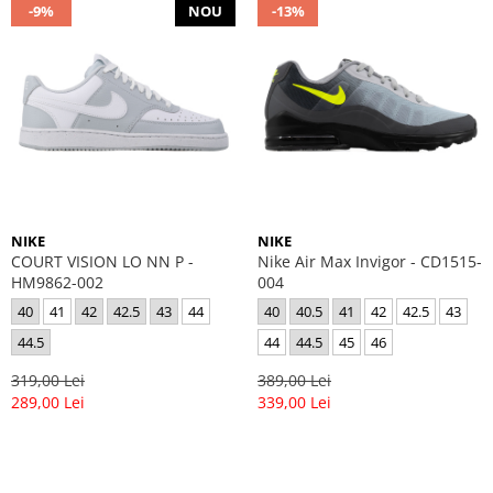
-9%
NOU
-13%
NIKE
NIKE
COURT VISION LO NN P -
Nike Air Max Invigor - CD1515-
HM9862-002
004
40
41
42
42.5
43
44
40
40.5
41
42
42.5
43
44.5
44
44.5
45
46
319,00 Lei
389,00 Lei
289,00 Lei
339,00 Lei