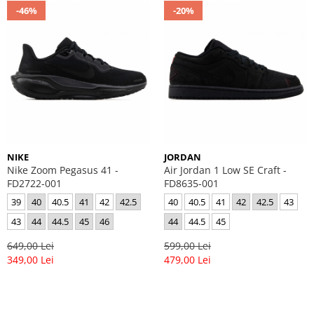
-46%
-20%
NIKE
JORDAN
Nike Zoom Pegasus 41 -
Air Jordan 1 Low SE Craft -
FD2722-001
FD8635-001
39
40
40.5
41
42
42.5
40
40.5
41
42
42.5
43
43
44
44.5
45
46
44
44.5
45
649,00 Lei
599,00 Lei
349,00 Lei
479,00 Lei