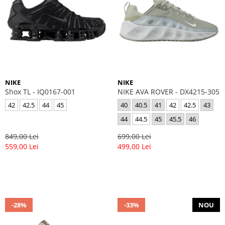
NIKE
NIKE
Shox TL - IQ0167-001
NIKE AVA ROVER - DX4215-305
42
42.5
44
45
40
40.5
41
42
42.5
43
44
44.5
45
45.5
46
849,00 Lei
699,00 Lei
559,00 Lei
499,00 Lei
-28%
-33%
NOU