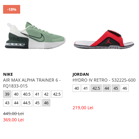
-18%
NIKE
JORDAN
AIR MAX ALPHA TRAINER 6 -
HYDRO IV RETRO - 532225-600
FQ1833-015
40
41
42.5
44
45
46
39
40
40.5
41
42
42.5
43
44
44.5
45
46
219,00 Lei
449,00 Lei
369,00 Lei