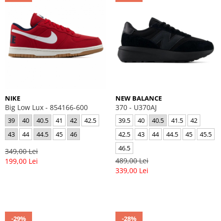
NIKE
NEW BALANCE
Big Low Lux - 854166-600
370 - U370AJ
39
40
40.5
41
42
42.5
39.5
40
40.5
41.5
42
43
44
44.5
45
46
42.5
43
44
44.5
45
45.5
46.5
349,00 Lei
489,00 Lei
199,00 Lei
339,00 Lei
-29%
-28%