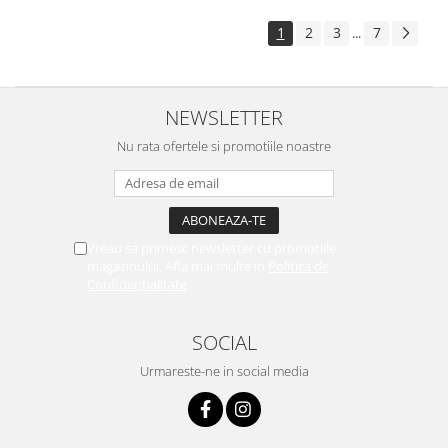
1
2
3
7
...
NEWSLETTER
Nu rata ofertele si promotiile noastre
Vreau sa primesc newsletter cu promotiile
magazinului. Afla mai multe in
Politica de
Confidentialitate
SOCIAL
Urmareste-ne in social media