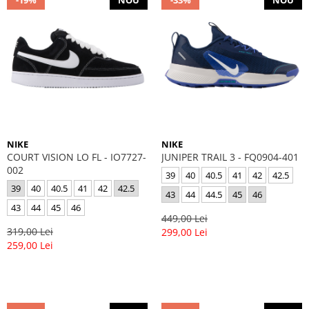
-19%
NOU
-33%
NOU
NIKE
NIKE
COURT VISION LO FL - IO7727-
JUNIPER TRAIL 3 - FQ0904-401
002
39
40
40.5
41
42
42.5
39
40
40.5
41
42
42.5
43
44
44.5
45
46
43
44
45
46
449,00 Lei
319,00 Lei
299,00 Lei
259,00 Lei