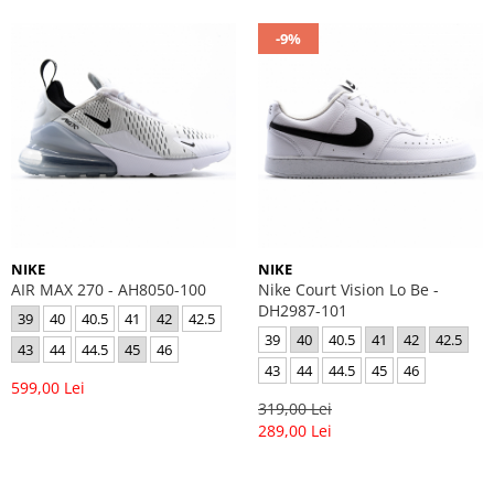
-9%
NIKE
NIKE
AIR MAX 270 - AH8050-100
Nike Court Vision Lo Be -
DH2987-101
39
40
40.5
41
42
42.5
39
40
40.5
41
42
42.5
43
44
44.5
45
46
43
44
44.5
45
46
599,00 Lei
319,00 Lei
289,00 Lei