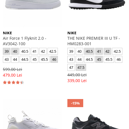
NIKE
NIKE
Air Force 1 Flyknit 2.0 -
THE NIKE PREMIER III U TF -
AV3042-100
HM0283-001
39
40
40.5
41
42
42.5
39
40
40.5
41
42
42.5
43
44
44.5
45
45.5
46
43
44
44.5
45
45.5
46
47
47.5
599,00 Lei
449,00 Lei
479,00 Lei
339,00 Lei
-15%