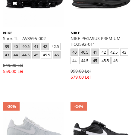
NIKE
NIKE
Shox TL - AV3595-002
NIKE PEGASUS PREMIUM -
HQ2592-011
39
40
40.5
41
42
42.5
40
40.5
41
42
42.5
43
43
44
44.5
45
45.5
46
44
44.5
45
45.5
46
849,00 Lei
999,00 Lei
559,00 Lei
679,00 Lei
-20%
-24%