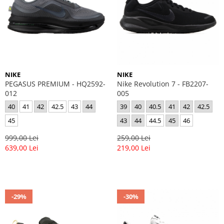
NIKE
NIKE
PEGASUS PREMIUM - HQ2592-
Nike Revolution 7 - FB2207-
012
005
40
41
42
42.5
43
44
39
40
40.5
41
42
42.5
45
43
44
44.5
45
46
999,00 Lei
259,00 Lei
639,00 Lei
219,00 Lei
-29%
-30%