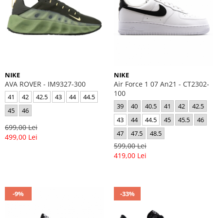
NIKE
NIKE
AVA ROVER - IM9327-300
Air Force 1 07 An21 - CT2302-
100
41
42
42.5
43
44
44.5
39
40
40.5
41
42
42.5
45
46
43
44
44.5
45
45.5
46
699,00 Lei
47
47.5
48.5
499,00 Lei
599,00 Lei
419,00 Lei
-9%
-33%