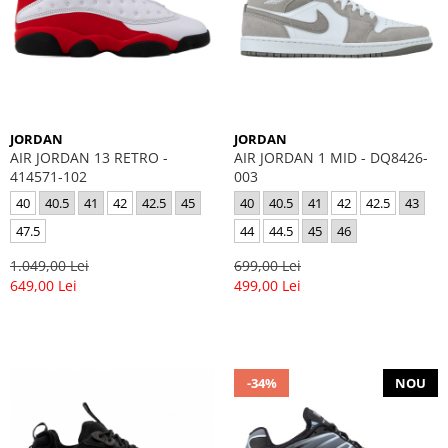
JORDAN
JORDAN
AIR JORDAN 13 RETRO -
AIR JORDAN 1 MID - DQ8426-
414571-102
003
40
40.5
41
42
42.5
45
40
40.5
41
42
42.5
43
47.5
44
44.5
45
46
1.049,00 Lei
699,00 Lei
649,00 Lei
499,00 Lei
-34%
NOU