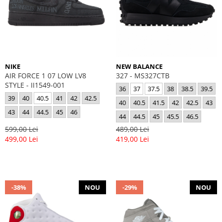
NIKE
NEW BALANCE
AIR FORCE 1 07 LOW LV8
327 - MS327CTB
STYLE - II1549-001
36
37
37.5
38
38.5
39.5
39
40
40.5
41
42
42.5
40
40.5
41.5
42
42.5
43
43
44
44.5
45
46
44
44.5
45
45.5
46.5
599,00 Lei
489,00 Lei
499,00 Lei
419,00 Lei
-38%
NOU
-29%
NOU