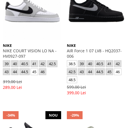
NIKE
NIKE
NIKE COURT VISION LO NA -
AIR Force 1 07 LV8 - HQ2037-
HV0927-097
006
39
40
40.5
41
42
42.5
38.5
39
40
40.5
41
42
43
44
44.5
45
46
42.5
43
44
44.5
45
46
48.5
319,00 Lei
599,00 Lei
289,00 Lei
399,00 Lei
-34%
NOU
-29%