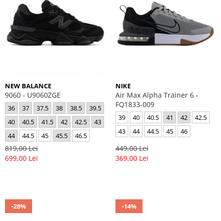
NEW BALANCE
NIKE
9060 - U9060ZGE
Air Max Alpha Trainer 6 -
FQ1833-009
36
37
37.5
38
38.5
39.5
39
40
40.5
41
42
42.5
40
40.5
41.5
42
42.5
43
43
44
44.5
45
46
44
44.5
45
45.5
46.5
819,00 Lei
449,00 Lei
699,00 Lei
369,00 Lei
-28%
-14%