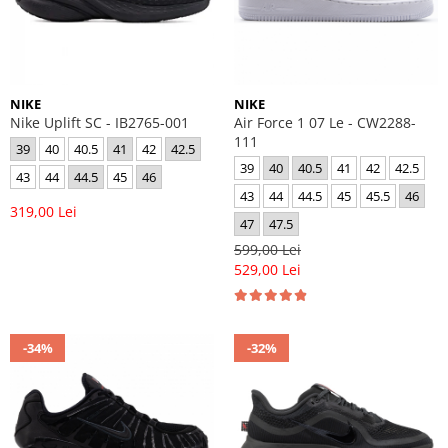
NIKE
NIKE
Nike Uplift SC - IB2765-001
Air Force 1 07 Le - CW2288-
111
39
40
40.5
41
42
42.5
39
40
40.5
41
42
42.5
43
44
44.5
45
46
43
44
44.5
45
45.5
46
319,00 Lei
47
47.5
599,00 Lei
529,00 Lei
-34%
-32%