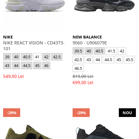
NIKE
NEW BALANCE
NIKE REACT VISION - CD4373-
9060 - U906079E
101
39.5
40
40.5
41.5
42
39
40
40.5
41
42
42.5
42.5
43
44
44.5
45
45.5
43
44
44.5
45
46
46.5
549,00 Lei
819,00 Lei
699,00 Lei
-29%
-29%
NOU