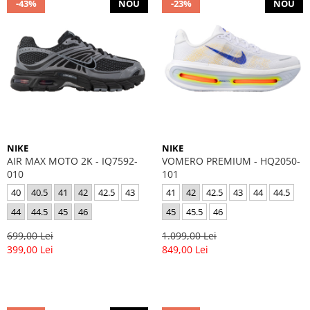
-43%
NOU
-23%
NOU
NIKE
NIKE
AIR MAX MOTO 2K - IQ7592-
VOMERO PREMIUM - HQ2050-
010
101
40
40.5
41
42
42.5
43
41
42
42.5
43
44
44.5
44
44.5
45
46
45
45.5
46
699,00 Lei
1.099,00 Lei
399,00 Lei
849,00 Lei