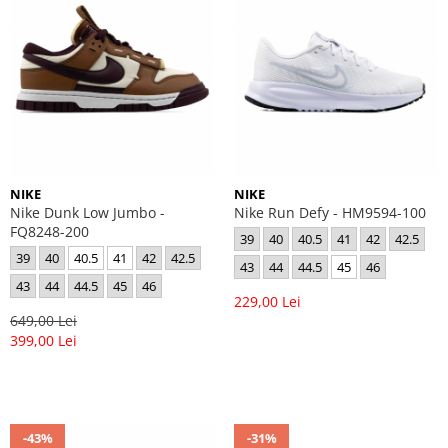
NIKE
NIKE
Nike Dunk Low Jumbo -
Nike Run Defy - HM9594-100
FQ8248-200
39
40
40.5
41
42
42.5
39
40
40.5
41
42
42.5
43
44
44.5
45
46
43
44
44.5
45
46
229,00 Lei
649,00 Lei
399,00 Lei
-43%
-31%