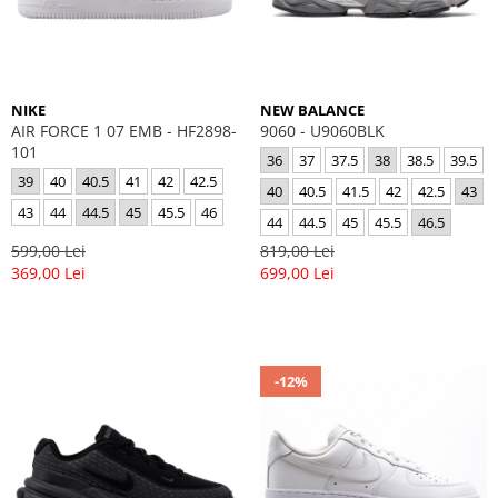
GECI
JORDAN SPIZIKE
MAIOU
NEW BALANCE
9060
327
NIKE
NEW BALANCE
530
AIR FORCE 1 07 EMB - HF2898-
9060 - U9060BLK
101
PUMA
36
37
37.5
38
38.5
39.5
39
40
40.5
41
42
42.5
40
40.5
41.5
42
42.5
43
43
44
44.5
45
45.5
46
44
44.5
45
45.5
46.5
599,00 Lei
819,00 Lei
369,00 Lei
699,00 Lei
-12%