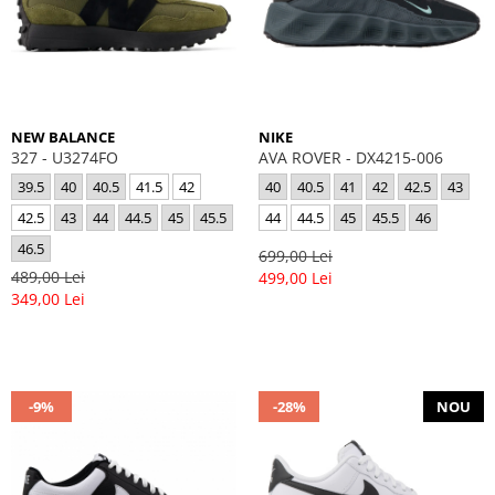
NEW BALANCE
NIKE
327 - U3274FO
AVA ROVER - DX4215-006
39.5
40
40.5
41.5
42
40
40.5
41
42
42.5
43
42.5
43
44
44.5
45
45.5
44
44.5
45
45.5
46
46.5
699,00 Lei
489,00 Lei
499,00 Lei
349,00 Lei
-9%
-28%
NOU