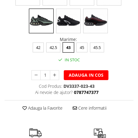
Marime
:
42
42.5
43
45
45.5
IN STOC
ADAUGA IN COS
Cod Produs:
DV3337-023-43
Ai nevoie de ajutor?
0787747377
Adauga la Favorite
Cere informatii