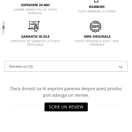
EXPEDIERE 24-48H
RAMBURS
LIVRARE GARANTATA IN TOATA
PLATA RAMBURS LA CURIER
ROMANIA.
GARANTIE 30 ZILE
100% ORIGINALE
CERTIFICAT DE GARANTIE LA TOATE
TOATE PRODUSELE SUNT 100%
PRODUSELE
ORIGINALE
Review-uri
(0)
Daca doresti sa iti exprimi parerea despre acest produs
poti adauga un review.
SCRIE UN REVIEW