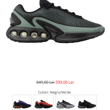
GECI
JORDAN SPIZIKE
MAIOU
NEW BALANCE
9060
327
530
PUMA
849,00 Lei
599,00 Lei
Culori
: Negru/Verde