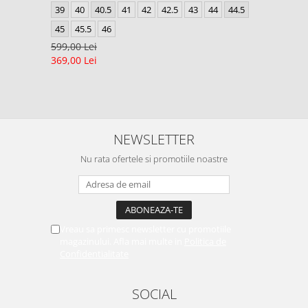
39
40
40.5
41
42
42.5
43
44
44.5
45
45.5
46
599,00 Lei
369,00 Lei
NEWSLETTER
Nu rata ofertele si promotiile noastre
Vreau sa primesc newsletter cu promotiile
magazinului. Afla mai multe in
Politica de
Confidentialitate
SOCIAL