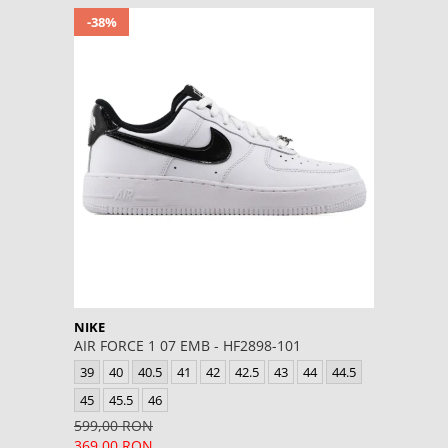
-38%
NIKE
AIR FORCE 1 07 EMB - HF2898-101
39
40
40.5
41
42
42.5
43
44
44.5
45
45.5
46
599,00 RON
369,00 RON