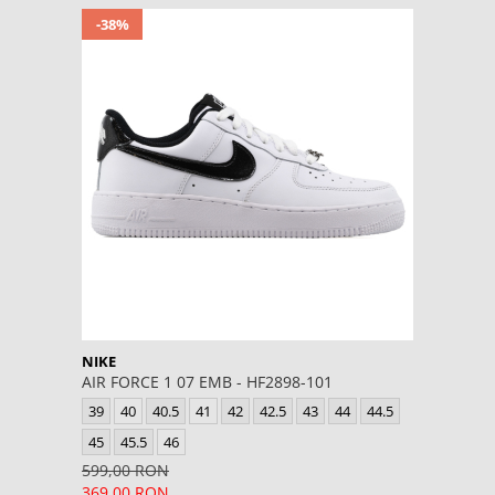
-38%
NIKE
AIR FORCE 1 07 EMB - HF2898-101
39
40
40.5
41
42
42.5
43
44
44.5
45
45.5
46
599,00 RON
369,00 RON