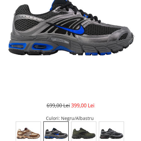
GECI
JORDAN SPIZIKE
MAIOU
NEW BALANCE
9060
327
530
PUMA
699,00 Lei
399,00 Lei
Culori
: Negru/Albastru