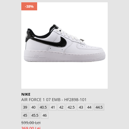
-38%
NIKE
AIR FORCE 1 07 EMB - HF2898-101
39
40
40.5
41
42
42.5
43
44
44.5
45
45.5
46
599,00 Lei
369,00 Lei