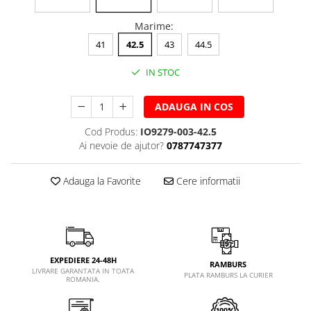
Marime
:
41
42.5
43
44.5
IN STOC
ADAUGA IN COS
Cod Produs:
IO9279-003-42.5
Ai nevoie de ajutor?
0787747377
Adauga la Favorite
Cere informatii
EXPEDIERE 24-48H
RAMBURS
LIVRARE GARANTATA IN TOATA
PLATA RAMBURS LA CURIER
ROMANIA.