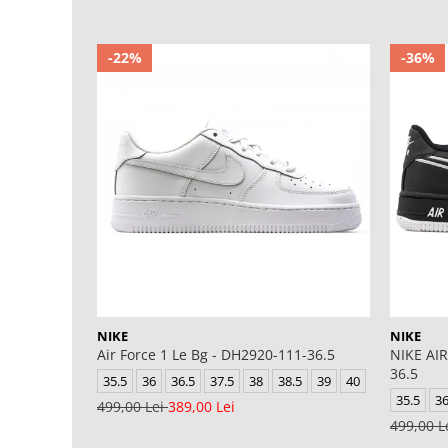
-22%
-36%
NIKE
NIKE
Air Force 1 Le Bg - DH2920-111-36.5
NIKE AIR
36.5
35.5
36
36.5
37.5
38
38.5
39
40
35.5
3
499,00 Lei
389,00 Lei
499,00 L