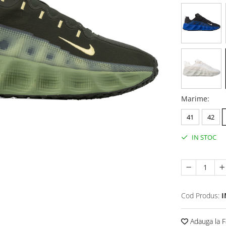
Marime
:
41
42
IN STOC
Cod Produs:
I
Adauga la F