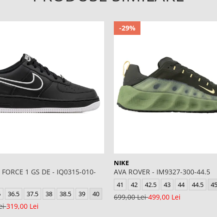
-29%
NIKE
 FORCE 1 GS DE - IQ0315-010-
AVA ROVER - IM9327-300-44.5
41
42
42.5
43
44
44.5
4
6
36.5
37.5
38
38.5
39
40
699,00 Lei
499,00 Lei
ei
319,00 Lei