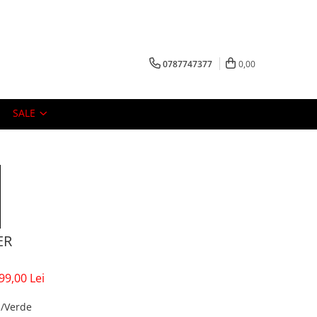
0787747377
0,00
SALE
ER
99,00 Lei
u/Verde