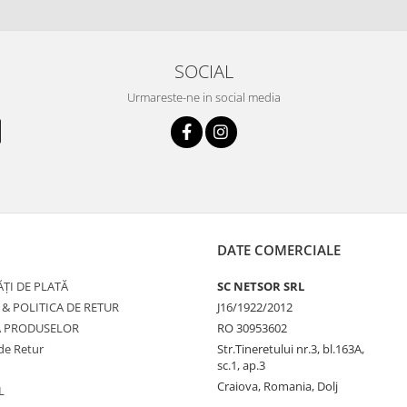
SOCIAL
Urmareste-ne in social media
DATE COMERCIALE
ȚI DE PLATĂ
SC NETSOR SRL
 & POLITICA DE RETUR
J16/1922/2012
A PRODUSELOR
RO 30953602
de Retur
Str.Tineretului nr.3, bl.163A,
sc.1, ap.3
Craiova, Romania, Dolj
L