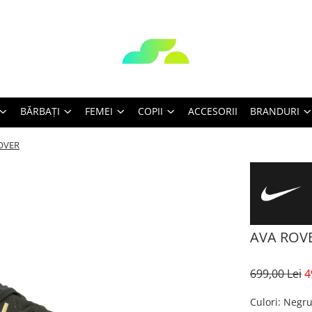
BĂRBAŢI
FEMEI
COPII
ACCESORII
BRANDURI
OVER
AVA ROV
699,00 Lei
4
Culori
: Negr