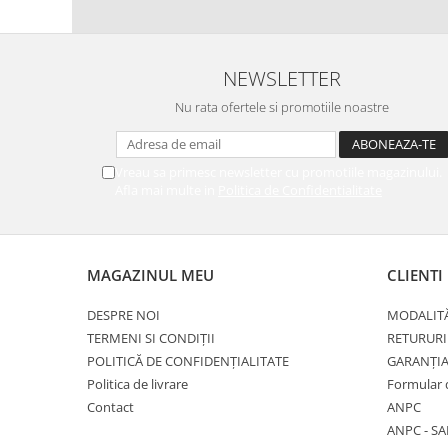
NEWSLETTER
Nu rata ofertele si promotiile noastre
Vreau sa primesc newsletter cu promotiile magazinului.
Afla mai multe in
Politica de Confidentialitate
MAGAZINUL MEU
CLIENTI
DESPRE NOI
MODALITĂ
TERMENI SI CONDIȚII
RETURURI
POLITICĂ DE CONFIDENȚIALITATE
GARANȚI
Politica de livrare
Formular 
Contact
ANPC
ANPC - SA