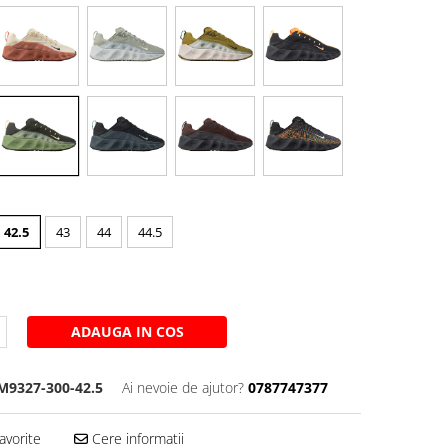
42.5
43
44
44.5
ADAUGA IN COS
M9327-300-42.5
Ai nevoie de ajutor?
0787747377
avorite
Cere informatii