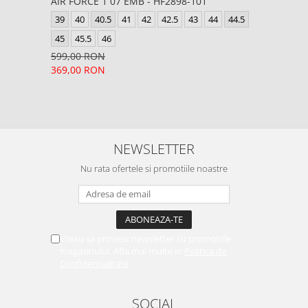
AIR FORCE 1 07 EMB - HF2898-101
39
40
40.5
41
42
42.5
43
44
44.5
45
45.5
46
599,00 RON
369,00 RON
NEWSLETTER
Nu rata ofertele si promotiile noastre
Vreau sa primesc newsletter cu promotiile
magazinului. Afla mai multe in
Politica de
Confidentialitate
SOCIAL