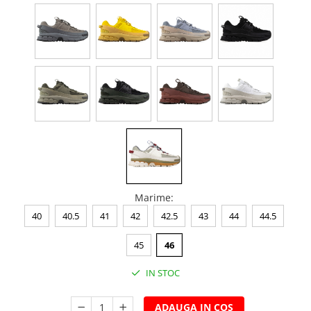
Marime
:
40
40.5
41
42
42.5
43
44
44.5
45
46
IN STOC
ADAUGA IN COS