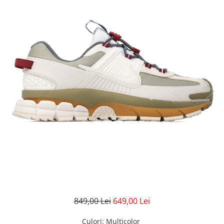
GECI
JORDAN SPIZIKE
MAIOU
NEW BALANCE
9060
327
530
PUMA
849,00 Lei
649,00 Lei
Culori
: Multicolor