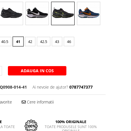
40.5
41
42
42.5
43
46
ADAUGA IN COS
Q0908-014-41
Ai nevoie de ajutor?
0787747377
avorite
Cere informatii
E
100% ORIGINALE
LA TOATE
TOATE PRODUSELE SUNT 100%
ORIGINALE