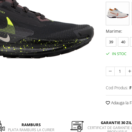
Marime
:
39
40
IN STOC
Cod Produs:
F
Adauga la F
GARANTIE 30 ZIL
RAMBURS
CERTIFICAT DE GARANTIE 
PLATA RAMBURS LA CURIER
PRODUSELE