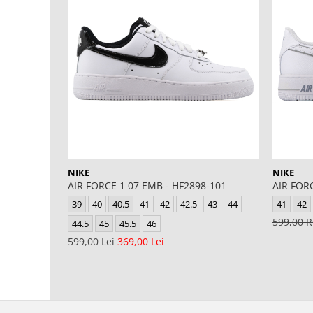
NIKE
NIKE
AIR FORCE 1 07 EMB - HF2898-101
AIR FORC
39
40
40.5
41
42
42.5
43
44
41
42
599,00
44.5
45
45.5
46
599,00 Lei
369,00 Lei