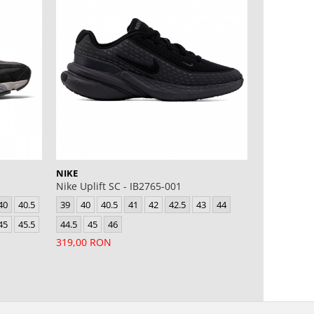
-12%
NIKE
NIKE
Nike Uplift SC - IB2765-001
Air Force 
40
40.5
39
40
40.5
41
42
42.5
43
44
39
40
4
45
45.5
44.5
45
46
44.5
45
319,00 RON
599,00 RO