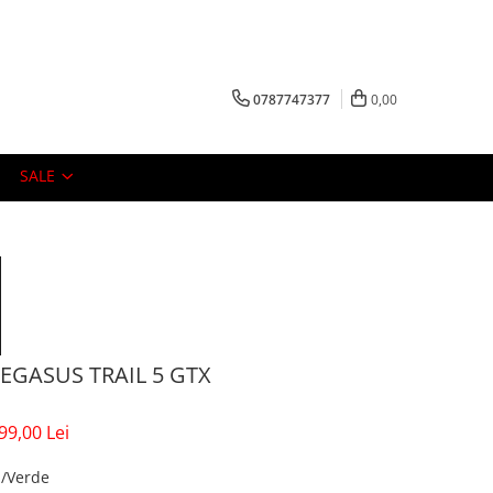
0787747377
0,00
SALE
EGASUS TRAIL 5 GTX
99,00 Lei
u/Verde