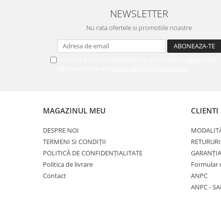
NEWSLETTER
Nu rata ofertele si promotiile noastre
Vreau sa primesc newsletter cu promotiile magazinului.
Afla mai multe in
Politica de Confidentialitate
MAGAZINUL MEU
CLIENTI
DESPRE NOI
MODALITĂ
TERMENI SI CONDIȚII
RETURURI
POLITICĂ DE CONFIDENȚIALITATE
GARANȚI
Politica de livrare
Formular 
Contact
ANPC
ANPC - SA