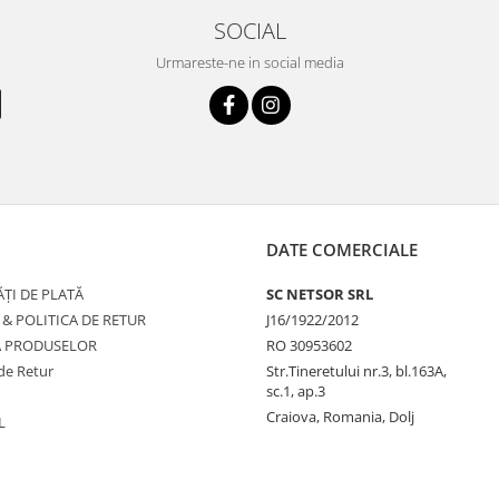
SOCIAL
Urmareste-ne in social media
DATE COMERCIALE
ȚI DE PLATĂ
SC NETSOR SRL
 & POLITICA DE RETUR
J16/1922/2012
A PRODUSELOR
RO 30953602
de Retur
Str.Tineretului nr.3, bl.163A,
sc.1, ap.3
Craiova, Romania, Dolj
L