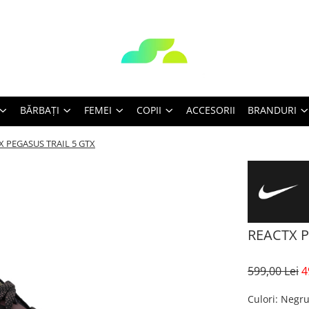
BĂRBAŢI
FEMEI
COPII
ACCESORII
BRANDURI
X PEGASUS TRAIL 5 GTX
REACTX P
599,00 Lei
4
Culori
: Negr