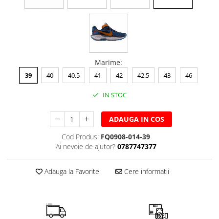
Marime
:
39
40
40.5
41
42
42.5
43
46
IN STOC
ADAUGA IN COS
Cod Produs:
FQ0908-014-39
Ai nevoie de ajutor?
0787747377
Adauga la Favorite
Cere informatii