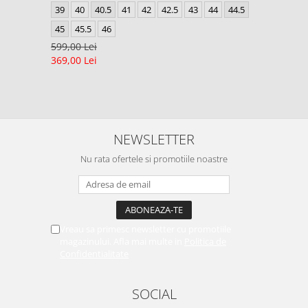
39
40
40.5
41
42
42.5
43
44
44.5
45
45.5
46
599,00 Lei
369,00 Lei
NEWSLETTER
Nu rata ofertele si promotiile noastre
Vreau sa primesc newsletter cu promotiile
magazinului. Afla mai multe in
Politica de
Confidentialitate
SOCIAL