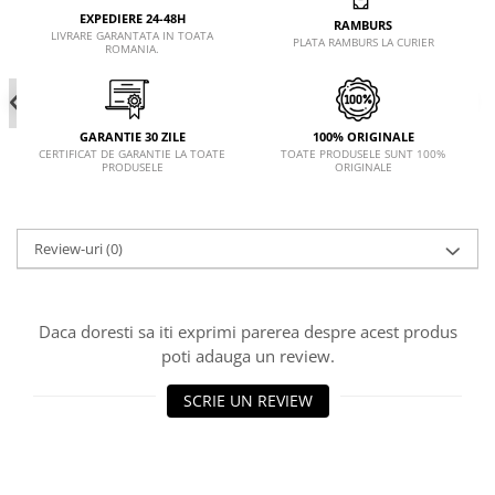
EXPEDIERE 24-48H
RAMBURS
LIVRARE GARANTATA IN TOATA
PLATA RAMBURS LA CURIER
ROMANIA.
GARANTIE 30 ZILE
100% ORIGINALE
CERTIFICAT DE GARANTIE LA TOATE
TOATE PRODUSELE SUNT 100%
PRODUSELE
ORIGINALE
Review-uri
(0)
Daca doresti sa iti exprimi parerea despre acest produs
poti adauga un review.
SCRIE UN REVIEW