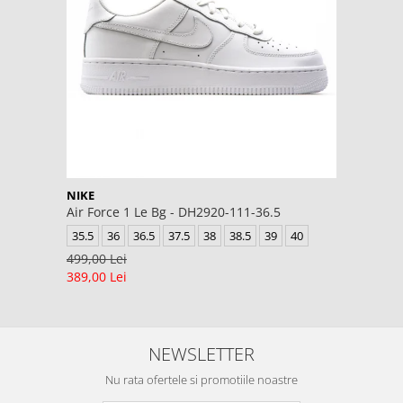
NIKE
Air Force 1 Le Bg - DH2920-111-36.5
35.5
36
36.5
37.5
38
38.5
39
40
499,00 Lei
389,00 Lei
NEWSLETTER
Nu rata ofertele si promotiile noastre