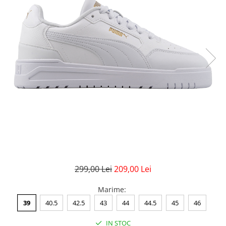
GECI
JORDAN SPIZIKE
MAIOU
NEW BALANCE
9060
327
530
PUMA
299,00 Lei
209,00 Lei
Marime
:
39
40.5
42.5
43
44
44.5
45
46
IN STOC