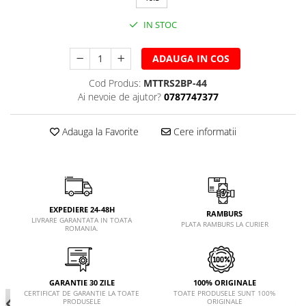
IN STOC
ADAUGA IN COS
Cod Produs:
MTTRS2BP-44
Ai nevoie de ajutor?
0787747377
Adauga la Favorite
Cere informatii
EXPEDIERE 24-48H
RAMBURS
LIVRARE GARANTATA IN TOATA
PLATA RAMBURS LA CURIER
ROMANIA.
GARANTIE 30 ZILE
100% ORIGINALE
CERTIFICAT DE GARANTIE LA TOATE
TOATE PRODUSELE SUNT 100%
PRODUSELE
ORIGINALE