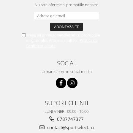
Nu rata ofertele si promotiile noastre
Vreau sa primesc newsletter cu promotiile
magazinului. Afla mai multe in
Politica de
Confidentialitate
SOCIAL
Urmareste-ne in social media
SUPORT CLIENTI
LUNI-VINERI: 09:00 - 16:00
0787747377
contact@sportselect.ro