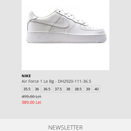
NIKE
Air Force 1 Le Bg - DH2920-111-36.5
35.5
36
36.5
37.5
38
38.5
39
40
499,00 Lei
389,00 Lei
NEWSLETTER