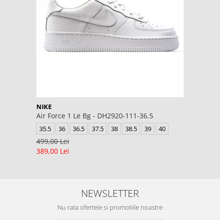
NIKE
Air Force 1 Le Bg - DH2920-111-36.5
35.5
36
36.5
37.5
38
38.5
39
40
499,00 Lei
389,00 Lei
NEWSLETTER
Nu rata ofertele si promotiile noastre