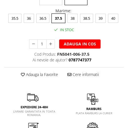
Marime
:
35.5
36
36.5
37.5
38
38.5
39
40
IN STOC
ADAUGA IN COS
Cod Produs:
FN5041-006-37.5
Ai nevoie de ajutor?
0787747377
Adauga la Favorite
Cere informatii
EXPEDIERE 24-48H
RAMBURS
LIVRARE GARANTATA IN TOATA
PLATA RAMBURS LA CURIER
ROMANIA.