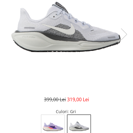
GECI
JORDAN SPIZIKE
MAIOU
NEW BALANCE
9060
327
530
PUMA
399,00 Lei
319,00 Lei
Culori
: Gri