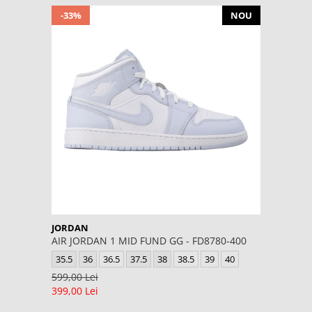
-33%
NOU
JORDAN
AIR JORDAN 1 MID FUND GG - FD8780-400
35.5
36
36.5
37.5
38
38.5
39
40
599,00 Lei
399,00 Lei