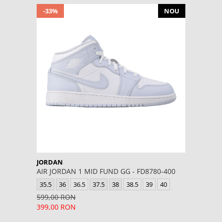
-33%
NOU
JORDAN
AIR JORDAN 1 MID FUND GG - FD8780-400
35.5
36
36.5
37.5
38
38.5
39
40
599,00 RON
399,00 RON