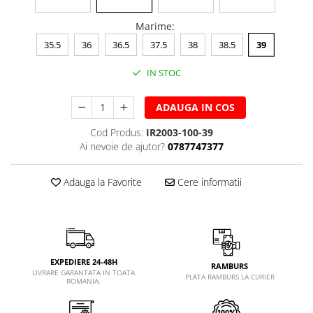
Marime
:
35.5
36
36.5
37.5
38
38.5
39
IN STOC
ADAUGA IN COS
Cod Produs:
IR2003-100-39
Ai nevoie de ajutor?
0787747377
Adauga la Favorite
Cere informatii
EXPEDIERE 24-48H
RAMBURS
LIVRARE GARANTATA IN TOATA
PLATA RAMBURS LA CURIER
ROMANIA.