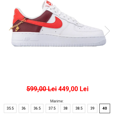
GECI
JORDAN SPIZIKE
MAIOU
NEW BALANCE
9060
327
530
PUMA
599,00 Lei
449,00 Lei
Marime
:
35.5
36
36.5
37.5
38
38.5
39
40