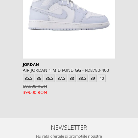
JORDAN
AIR JORDAN 1 MID FUND GG - FD8780-400
35.5
36
36.5
37.5
38
38.5
39
40
599,00 RON
399,00 RON
NEWSLETTER
Nu rata ofertele si promotiile noastre