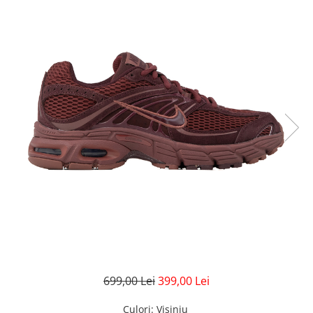
GECI
JORDAN SPIZIKE
MAIOU
NEW BALANCE
9060
327
530
PUMA
699,00 Lei
399,00 Lei
Culori
: Visiniu