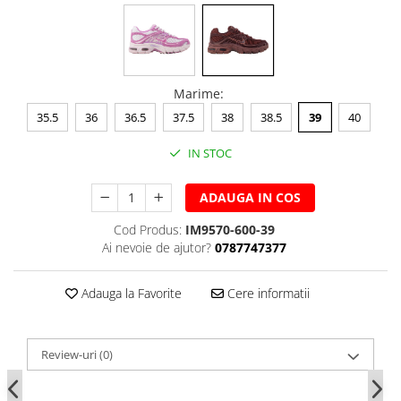
Marime
:
35.5
36
36.5
37.5
38
38.5
39
40
IN STOC
ADAUGA IN COS
Cod Produs:
IM9570-600-39
Ai nevoie de ajutor?
0787747377
Adauga la Favorite
Cere informatii
Review-uri
(0)