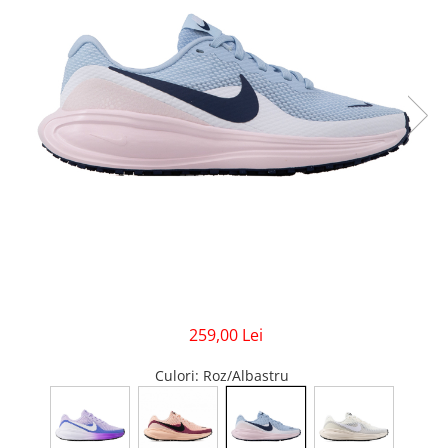
GECI
JORDAN SPIZIKE
MAIOU
NEW BALANCE
9060
327
530
PUMA
259,00 Lei
Culori
: Roz/Albastru