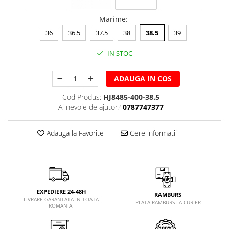
Marime
:
36
36.5
37.5
38
38.5
39
IN STOC
ADAUGA IN COS
Cod Produs:
HJ8485-400-38.5
Ai nevoie de ajutor?
0787747377
Adauga la Favorite
Cere informatii
EXPEDIERE 24-48H
RAMBURS
LIVRARE GARANTATA IN TOATA
PLATA RAMBURS LA CURIER
ROMANIA.