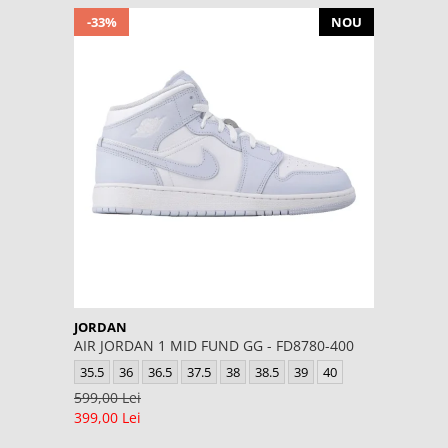
-33%
NOU
JORDAN
AIR JORDAN 1 MID FUND GG - FD8780-400
35.5
36
36.5
37.5
38
38.5
39
40
599,00 Lei
399,00 Lei