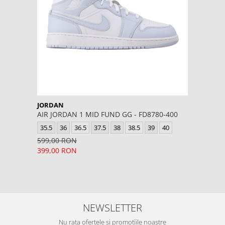
JORDAN
AIR JORDAN 1 MID FUND GG - FD8780-400
35.5
36
36.5
37.5
38
38.5
39
40
599,00 RON
399,00 RON
NEWSLETTER
Nu rata ofertele si promotiile noastre