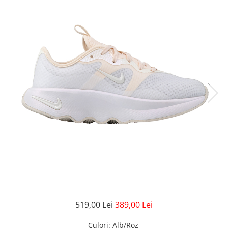
GECI
JORDAN SPIZIKE
MAIOU
NEW BALANCE
9060
327
530
PUMA
519,00 Lei
389,00 Lei
Culori
: Alb/Roz