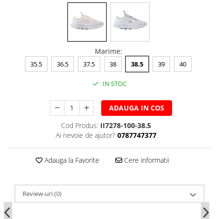
Marime
:
35.5
36.5
37.5
38
38.5
39
40
IN STOC
ADAUGA IN COS
Cod Produs:
II7278-100-38.5
Ai nevoie de ajutor?
0787747377
Adauga la Favorite
Cere informatii
Review-uri
(0)