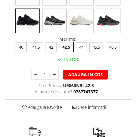
Marime
:
40
41.5
42
42.5
44
45.5
46.5
IN STOC
ADAUGA IN COS
Cod Produs:
U9060NRI-42.5
Ai nevoie de ajutor?
0787747377
Adauga la Favorite
Cere informatii