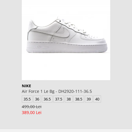
NIKE
Air Force 1 Le Bg - DH2920-111-36.5
35.5
36
36.5
37.5
38
38.5
39
40
499,00 Lei
389,00 Lei