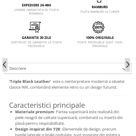
EXPEDIERE 24-48H
RAMBURS
LIVRARE GARANTATA IN TOATA
PLATA RAMBURS LA CURIER
ROMANIA.
GARANTIE 30 ZILE
100% ORIGINALE
CERTIFICAT DE GARANTIE LA TOATE
TOATE PRODUSELE SUNT 100%
PRODUSELE
ORIGINALE
Descriere
'Triple Black Leather'
este o reinterpretare modernă a siluetei
clasice 99X, combinând elemente retro cu un design futurist.
Caracteristici principale
Materiale premium
:
Partea superioară este realizată din
piele neagră de calitate superioară, combinată cu inserții din
plasă pentru respirabilitate.
Design inspirat din Y2K
:
Elementele de design, precum
barele laterale și liniile ondulate, sunt inspirate din estetica