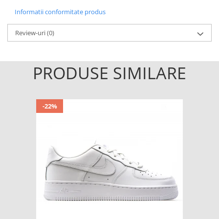
Informatii conformitate produs
Review-uri
(0)
PRODUSE SIMILARE
-22%