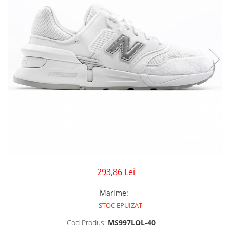
GECI
JORDAN SPIZIKE
MAIOU
NEW BALANCE
9060
327
530
PUMA
293,86 Lei
Marime
:
STOC EPUIZAT
Cod Produs:
MS997LOL-40