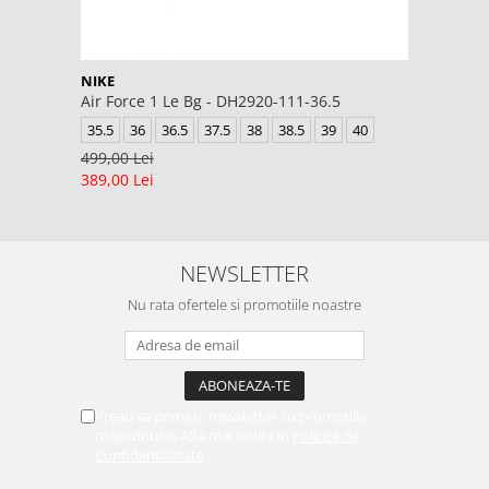
NIKE
Air Force 1 Le Bg - DH2920-111-36.5
35.5
36
36.5
37.5
38
38.5
39
40
499,00 Lei
389,00 Lei
NEWSLETTER
Nu rata ofertele si promotiile noastre
Vreau sa primesc newsletter cu promotiile
magazinului. Afla mai multe in
Politica de
Confidentialitate