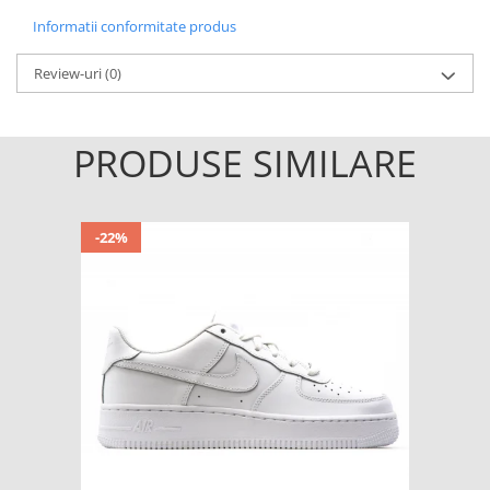
Informatii conformitate produs
Review-uri
(0)
PRODUSE SIMILARE
-22%