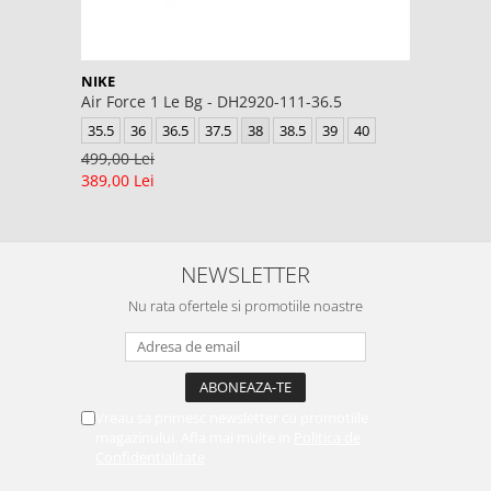
NIKE
Air Force 1 Le Bg - DH2920-111-36.5
35.5
36
36.5
37.5
38
38.5
39
40
499,00 Lei
389,00 Lei
NEWSLETTER
Nu rata ofertele si promotiile noastre
Vreau sa primesc newsletter cu promotiile
magazinului. Afla mai multe in
Politica de
Confidentialitate