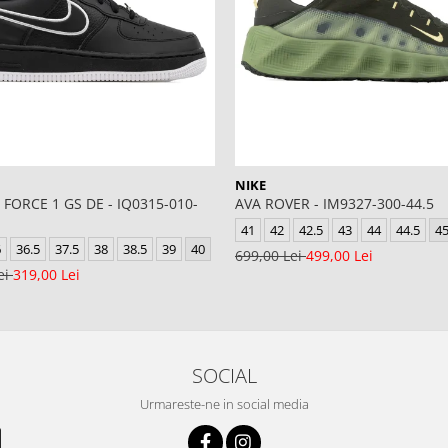
NIKE
 FORCE 1 GS DE - IQ0315-010-
AVA ROVER - IM9327-300-44.5
41
42
42.5
43
44
44.5
4
6
36.5
37.5
38
38.5
39
40
699,00 Lei
499,00 Lei
ei
319,00 Lei
SOCIAL
Urmareste-ne in social media