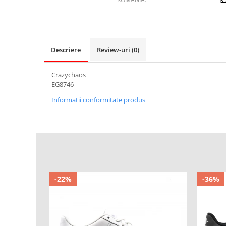
Descriere
Review-uri
(0)
Crazychaos
EG8746
Informatii conformitate produs
-22%
-36%