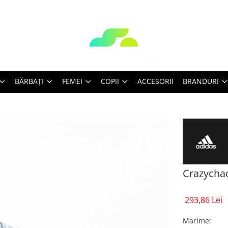
BĂRBAŢI
FEMEI
COPII
ACCESORII
BRANDURI
Crazycha
293,86 Lei
Marime
: