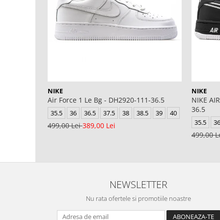
NIKE
NIKE
Air Force 1 Le Bg - DH2920-111-36.5
NIKE AIR
36.5
35.5
36
36.5
37.5
38
38.5
39
40
35.5
3
499,00 Lei
389,00 Lei
499,00 L
NEWSLETTER
Nu rata ofertele si promotiile noastre