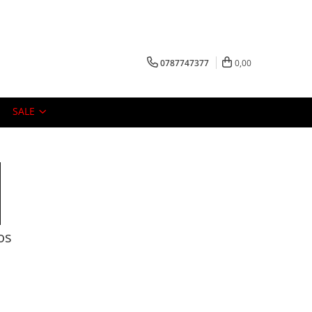
0787747377
0,00
SALE
os