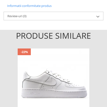
Informatii conformitate produs
Review-uri
(0)
PRODUSE SIMILARE
-22%