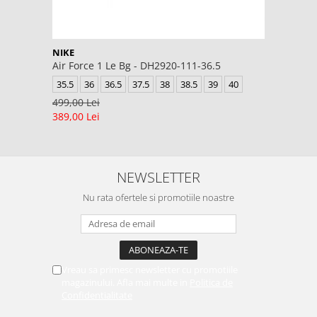
NIKE
Air Force 1 Le Bg - DH2920-111-36.5
35.5
36
36.5
37.5
38
38.5
39
40
499,00 Lei
389,00 Lei
NEWSLETTER
Nu rata ofertele si promotiile noastre
Vreau sa primesc newsletter cu promotiile
magazinului. Afla mai multe in
Politica de
Confidentialitate