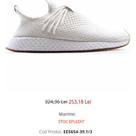
GECI
JORDAN SPIZIKE
MAIOU
NEW BALANCE
9060
327
530
PUMA
324,36 Lei
253,18 Lei
Marime
:
STOC EPUIZAT
Cod Produs:
EE5654-39.1/3