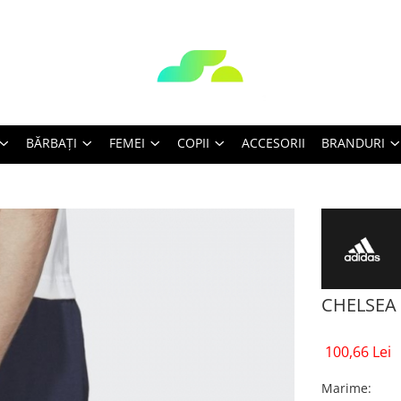
BĂRBAŢI
FEMEI
COPII
ACCESORII
BRANDURI
CHELSEA 
100,66 Lei
Marime
: