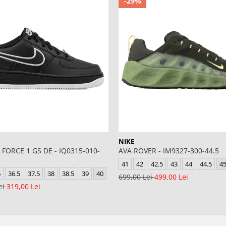
-29%
NIKE
 FORCE 1 GS DE - IQ0315-010-
AVA ROVER - IM9327-300-44.5
41
42
42.5
43
44
44.5
4
6
36.5
37.5
38
38.5
39
40
699,00 Lei
499,00 Lei
ei
319,00 Lei