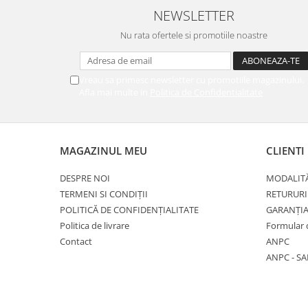
NEWSLETTER
Nu rata ofertele si promotiile noastre
Vreau sa primesc newsletter cu promotiile magazinului.
Afla mai multe in
Politica de Confidentialitate
MAGAZINUL MEU
CLIENTI
DESPRE NOI
MODALITĂ
TERMENI SI CONDIȚII
RETURURI
POLITICĂ DE CONFIDENȚIALITATE
GARANȚI
Politica de livrare
Formular 
Contact
ANPC
ANPC - SA