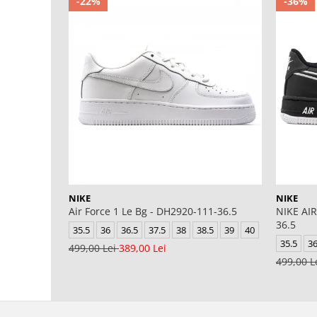
-22%
-36%
NIKE
NIKE
Air Force 1 Le Bg - DH2920-111-36.5
NIKE AIR
36.5
35.5
36
36.5
37.5
38
38.5
39
40
35.5
3
499,00 Lei
389,00 Lei
499,00 L