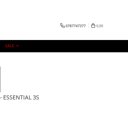
0787747377
0,00
SALE
- ESSENTIAL 3S