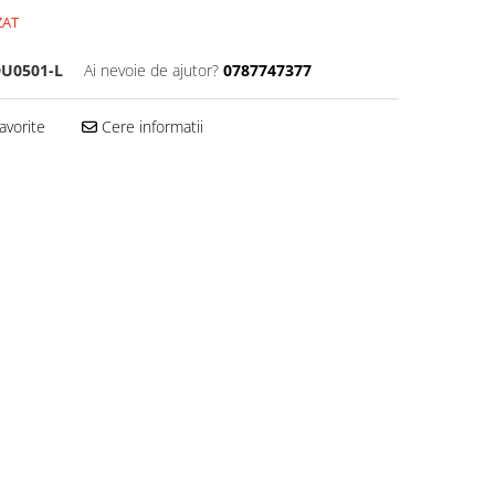
ZAT
U0501-L
Ai nevoie de ajutor?
0787747377
avorite
Cere informatii