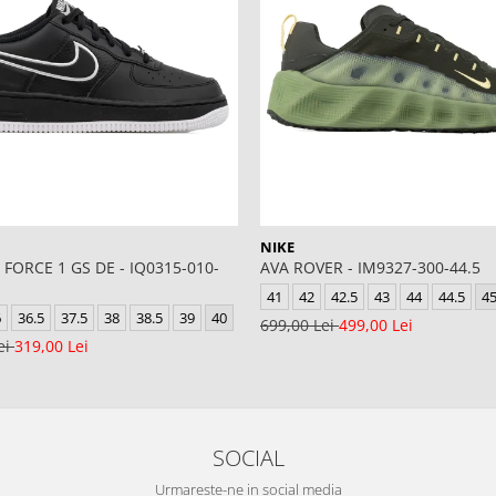
NIKE
 FORCE 1 GS DE - IQ0315-010-
AVA ROVER - IM9327-300-44.5
41
42
42.5
43
44
44.5
4
6
36.5
37.5
38
38.5
39
40
699,00 Lei
499,00 Lei
ei
319,00 Lei
SOCIAL
Urmareste-ne in social media