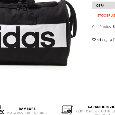
STOC EPUI
Cod Produs:
S
Adauga la F
GARANTIE 30 ZIL
RAMBURS
CERTIFICAT DE GARANTIE 
PLATA RAMBURS LA CURIER
PRODUSELE