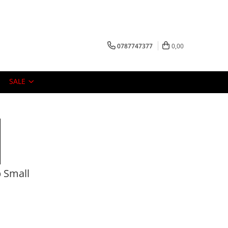
0787747377
0,00
SALE
b Small