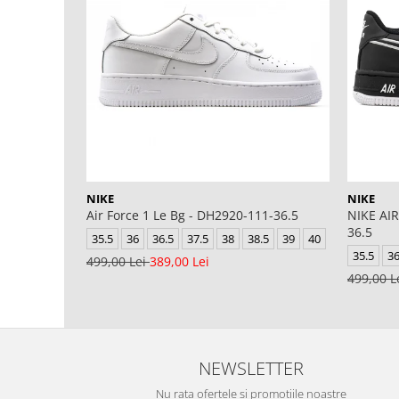
NIKE
NIKE
Air Force 1 Le Bg - DH2920-111-36.5
NIKE AIR
36.5
35.5
36
36.5
37.5
38
38.5
39
40
35.5
3
499,00 Lei
389,00 Lei
499,00 L
NEWSLETTER
Nu rata ofertele si promotiile noastre