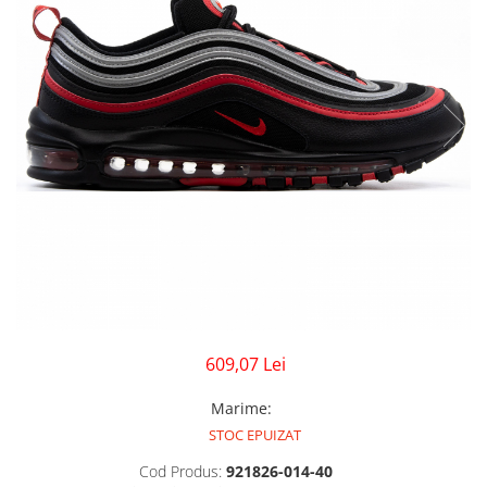
GECI
JORDAN SPIZIKE
MAIOU
NEW BALANCE
9060
327
530
PUMA
609,07 Lei
Marime
:
STOC EPUIZAT
Cod Produs:
921826-014-40