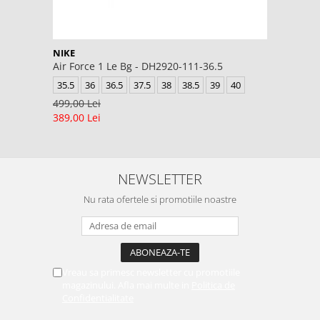
NIKE
Air Force 1 Le Bg - DH2920-111-36.5
35.5
36
36.5
37.5
38
38.5
39
40
499,00 Lei
389,00 Lei
NEWSLETTER
Nu rata ofertele si promotiile noastre
Vreau sa primesc newsletter cu promotiile
magazinului. Afla mai multe in
Politica de
Confidentialitate