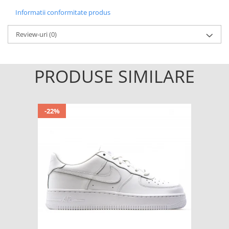
Informatii conformitate produs
Review-uri
(0)
PRODUSE SIMILARE
-22%