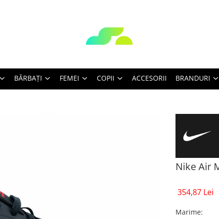
BĂRBAŢI
FEMEI
COPII
ACCESORII
BRANDURI
Nike Air 
354,87 Lei
Marime
: