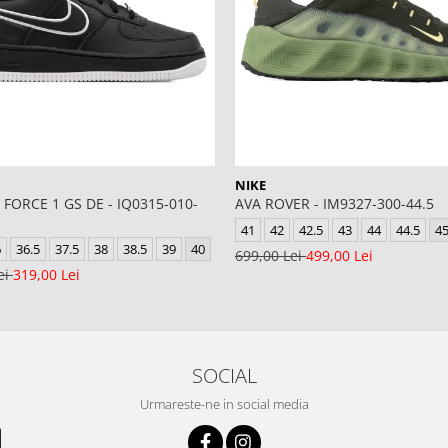
NIKE
 FORCE 1 GS DE - IQ0315-010-
AVA ROVER - IM9327-300-44.5
41
42
42.5
43
44
44.5
4
6
36.5
37.5
38
38.5
39
40
699,00 Lei
499,00 Lei
ei
319,00 Lei
SOCIAL
Urmareste-ne in social media