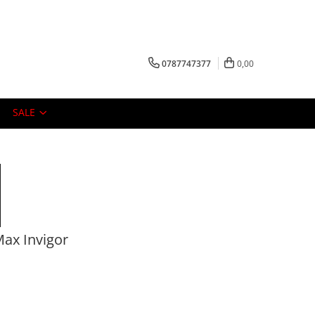
0787747377
0,00
SALE
Max Invigor