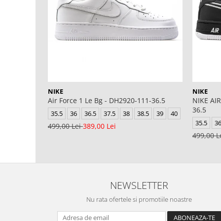
NIKE
NIKE
Air Force 1 Le Bg - DH2920-111-36.5
NIKE AIR
36.5
35.5
36
36.5
37.5
38
38.5
39
40
35.5
3
499,00 Lei
389,00 Lei
499,00 L
NEWSLETTER
Nu rata ofertele si promotiile noastre