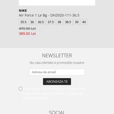
NIKE
Air Force 1 Le Bg - DH2920-111-36.5
35.5
36
36.5
37.5
38
38.5
39
40
499,00 Lei
389,00 Lei
NEWSLETTER
Nu rata ofertele si promotiile noastre
Vreau sa primesc newsletter cu promotiile
magazinului. Afla mai multe in
Politica de
Confidentialitate
SOCIAL