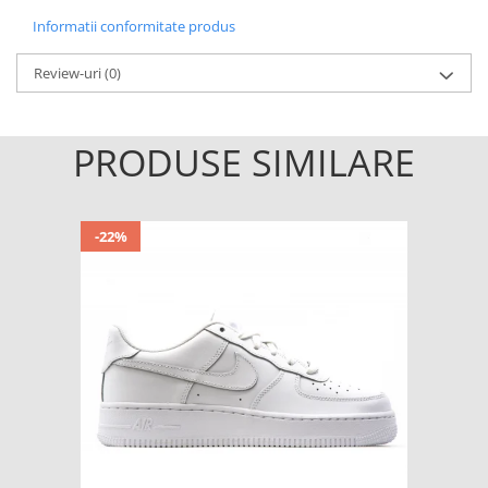
Informatii conformitate produs
Review-uri
(0)
PRODUSE SIMILARE
-22%