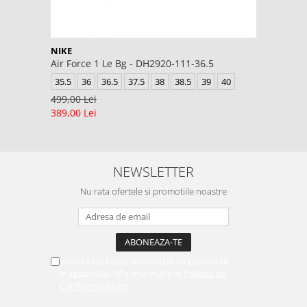
NIKE
Air Force 1 Le Bg - DH2920-111-36.5
35.5
36
36.5
37.5
38
38.5
39
40
499,00 Lei
389,00 Lei
NEWSLETTER
Nu rata ofertele si promotiile noastre
Vreau sa primesc newsletter cu promotiile
magazinului. Afla mai multe in
Politica de
Confidentialitate