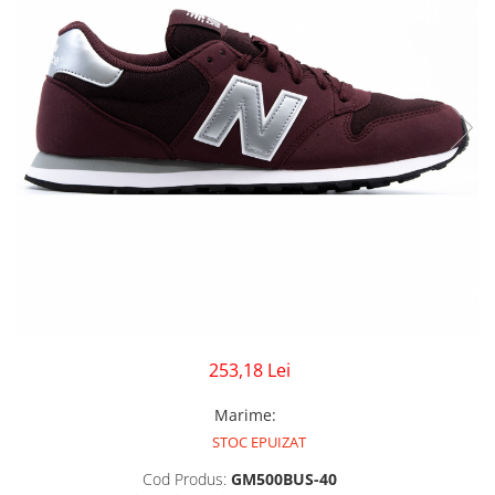
GECI
JORDAN SPIZIKE
MAIOU
NEW BALANCE
9060
327
530
PUMA
253,18 Lei
Marime
:
STOC EPUIZAT
Cod Produs:
GM500BUS-40